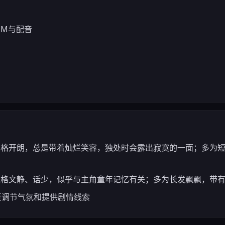
GM与配音
型；性格开朗，总是带着灿烂笑容，独处时会露出寂寞的一面；多为
；性格文静、话少，似乎与主角童年记忆有关；多为长发飘飘，带
责调节气氛和提供剧情线索