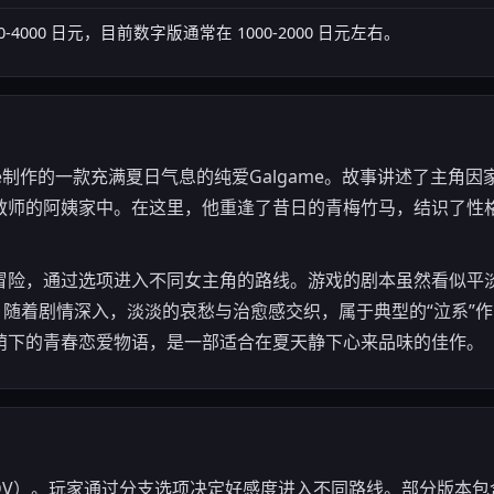
-4000 日元，目前数字版通常在 1000-2000 日元左右。
ve制作的一款充满夏日气息的纯爱Galgame。故事讲述了主角
教师的阿姨家中。在这里，他重逢了昔日的青梅竹马，结识了性
冒险，通过选项进入不同女主角的路线。游戏的剧本虽然看似平
，随着剧情深入，淡淡的哀愁与治愈感交织，属于典型的“泣系”
荫下的青春恋爱物语，是一部适合在夏天静下心来品味的佳作。
ADV）。玩家通过分支选项决定好感度进入不同路线。部分版本