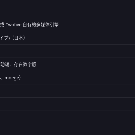
里) 或 Twofive 自有的多媒体引擎
ファイブ)（日本）
)、移动端、存在数字版
ge、moege）