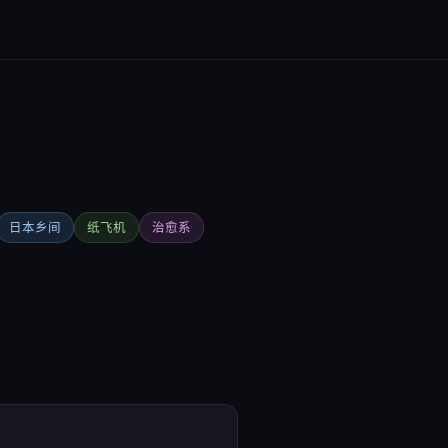
日本乡间
纸飞机
治愈系