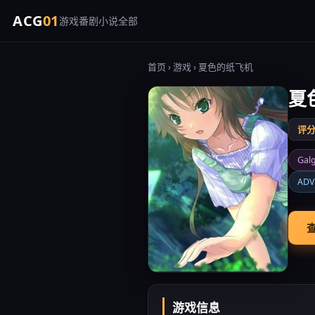
ACG
01
游戏
番剧
小说
全部
首页
›
游戏
› 夏色的纸飞机
夏
评分 
Gal
ADV
查
游戏信息