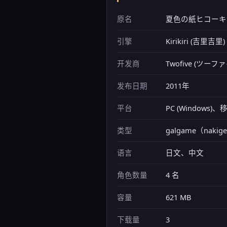
原名
夏色の紙ヒコーキ
引擎
Kirikiri (吉里吉
开发商
Twofive (ツー
发布日期
2011年
平台
PC (Windows
类型
galgame（naki
语言
日文、中文
角色数量
4 名
容量
621 MB
下载量
3