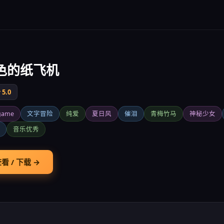
色的纸飞机
5.0
game
文字冒险
纯爱
夏日风
催泪
青梅竹马
神秘少女
音乐优秀
看 / 下载 →