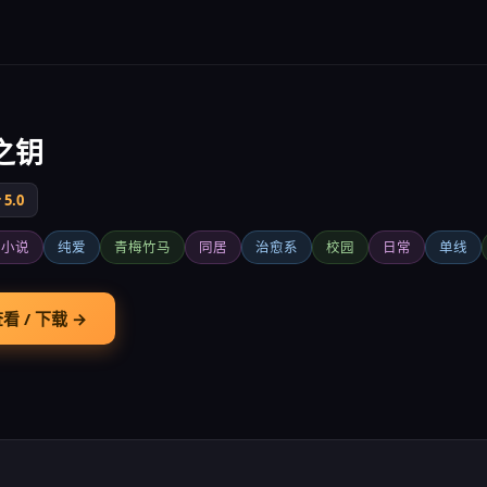
之钥
5.0
觉小说
纯爱
青梅竹马
同居
治愈系
校园
日常
单线
看 / 下载 →