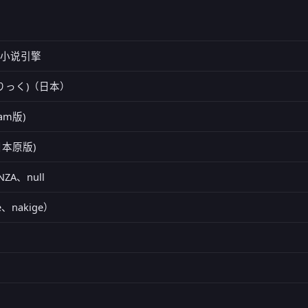
视觉小说引擎
ぷりりっく)（日本）
team版)
(日本原版)
ANZA、null
e、nakige）