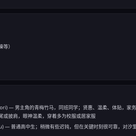
澡等）
hi Shiori) — 男主角的青梅竹马，同班同学；贤惠、温柔、体
尾或披肩，眼神温柔，穿着多为校服或居家服
 Nozomu) — 普通高中生；稍微有些迟钝，但在关键时刻很可靠，