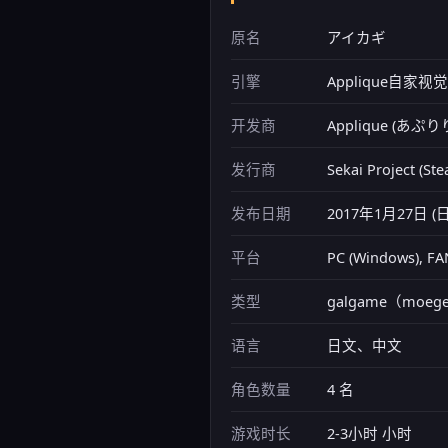
原名
アイカギ
引擎
Applique自家
开发商
Applique (あ
发行商
Sekai Project (S
发布日期
2017年1月27日 
平台
PC (Windows), F
类型
galgame（moeg
语言
日文、中文
角色数量
4 名
游戏时长
2-3小时 小时