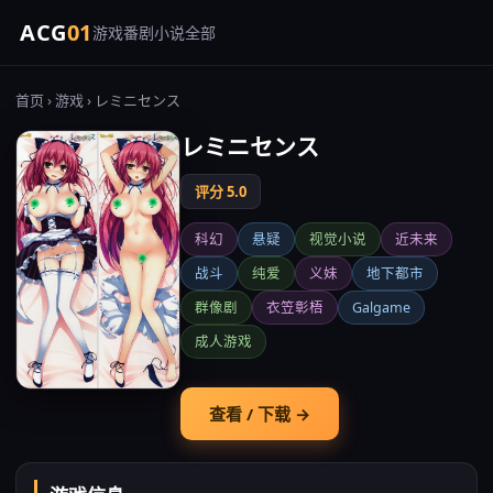
ACG
01
游戏
番剧
小说
全部
首页
›
游戏
› レミニセンス
レミニセンス
评分 5.0
科幻
悬疑
视觉小说
近未来
战斗
纯爱
义妹
地下都市
群像剧
衣笠彰梧
Galgame
成人游戏
查看 / 下载 →