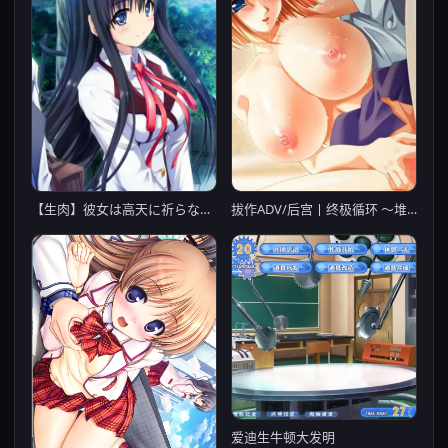
【生肉】彼女は高天に祈らない -quantum girlfriend-
拔作ADV/后宫丨终极循环 ～堆积如山的恋人记忆～/エンドリープ～降り積もる恋人の記憶 AI汉化内嵌版+CG全回想【20241015】
爱迪生牛顿大发明