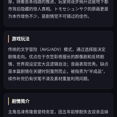
厚，随着各条线路的推进，玩家将逐步揭开这座地下都
市背后隐藏的惊人真相。トモセシュンサク的原画更是
为本作增色不少，是剧情党不可错过的佳作。
游戏玩法
传统的文字冒险（AVG/ADV）模式，通过选择肢决定
剧情走向。优点在于衣笠彰梧擅长的群像剧和反转剧
情，世界观设定宏大且逻辑自洽；音画表现优秀。缺点
是本篇剧情在关键时刻戛然而止，被指责为“半成品”，
续作补完仍有伏笔不清及素材重复利用问题。
剧情简介
主角岛津秀隆曾是特务官，因五年前惨剧失去双亲且妹