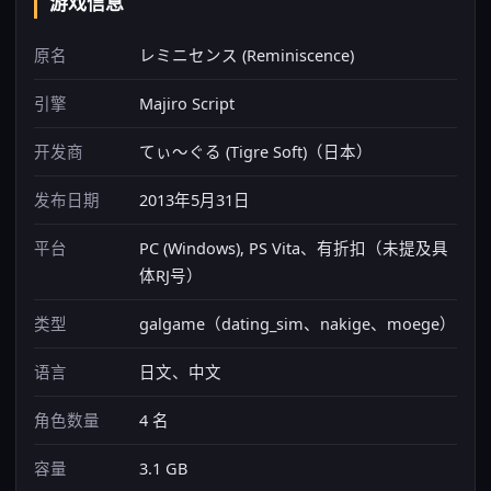
游戏信息
原名
レミニセンス (Reminiscence)
引擎
Majiro Script
开发商
てぃ～ぐる (Tigre Soft)（日本）
发布日期
2013年5月31日
平台
PC (Windows), PS Vita、有折扣（未提及具
体RJ号）
类型
galgame（dating_sim、nakige、moege）
语言
日文、中文
角色数量
4 名
容量
3.1 GB