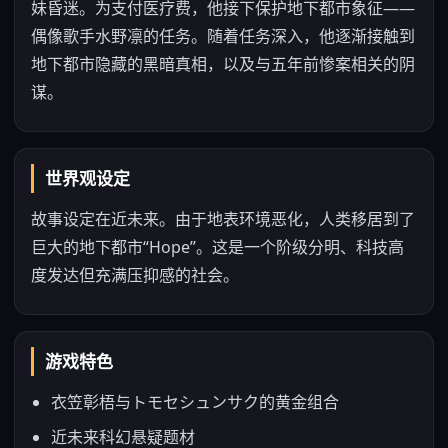
妹昏迷。为支付医疗费，他接下保护地下都市象征——
偶像歌手水野凛的任务。随着任务深入，他逐渐接触到
地下都市隐藏的黑暗真相，以及与五年前惨案相关的阴
谋。
世界观设定
故事设定在近未来。由于地表环境恶化，人类移居到了
巨大的地下都市“Hope”。这是一个阶级分明、科技高
度发达但充满压抑感的社会。
游戏特色
衣笠彰梧与トモセシュンサク的黄金组合
近未来科幻悬疑题材