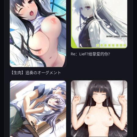
Re：LieF?给挚爱的你?
【生肉】追奏のオーグメント