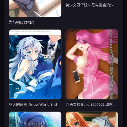
美少女万华镜5 -理与迷宫的少女-
为与明日君相逢
冬天的谎言 -Snow World End-
谜语女孩 Build.8956962 动态无码【PC0818】