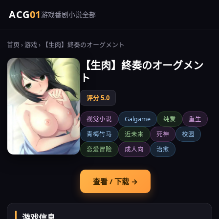
ACG
01
游戏
番剧
小说
全部
首页
›
游戏
› 【生肉】終奏のオーグメント
【生肉】終奏のオーグメン
ト
评分 5.0
视觉小说
Galgame
纯爱
重生
青梅竹马
近未来
死神
校园
恋爱冒险
成人向
治愈
查看 / 下载 →
游戏信息