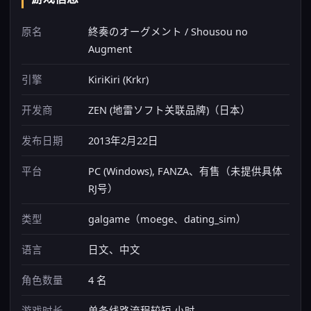
原名
終奏のオーグメント / Shousou no
Augment
引擎
KiriKiri (Krkr)
开发商
ZEN (地雷ソフト关联品牌)（日本）
发布日期
2013年2月22日
平台
PC (Windows), FANZA、有售（未提供具体
RJ号）
类型
galgame（moege、dating_sim）
语言
日文、中文
角色数量
4 名
游戏时长
单条线路流程较短 小时