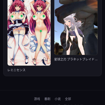
星球之刃 プラネットブレイド Ver1.0.1【20221118】
レミニセンス
游戏
番剧
小说
全部