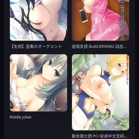
谜语女孩 Build.8956962 动态无码【PC0818】
【生肉】追奏のオーグメント
Riddle Joker
联合骑士团 PC+安卓中文无码版【20221230】