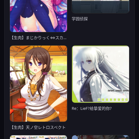
学园侦探
【生肉】まじかりっく⇔スカイハイ ～空飛ぶホウキに想いをのせて～
Re：LieF?给挚爱的你?
【生肉】天ノ空レトロスペクト