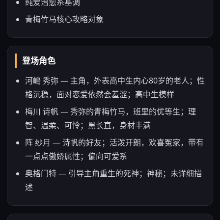
纯爱治愈系基调
青梅竹马核心攻略对象
登场角色
河嶋 秀弥 — 主角，外表高中生内心80岁的老人；性
格沉稳，面对恋爱依然会羞涩；高中生模样
梅川 诗帆 — 秀弥的青梅竹马，班里的优等生；理
智、温柔、可怜；黑长直，身材丰满
阵 纱月 — 诗帆的好友；活泼开朗，欢喜冤家，带有
一点点傲娇属性；偏向可爱系
奥格门特 — 引导主角重生的死神；神秘；未详细描
述