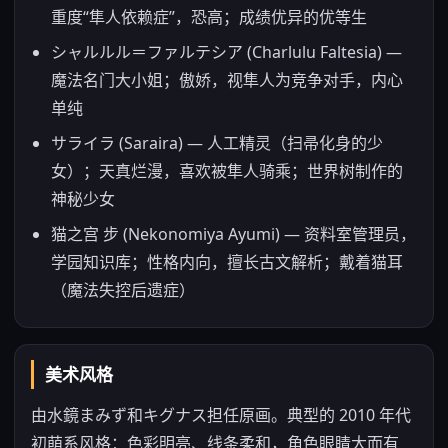
重度“隼人依赖症”，恐高；成绩优异的优等生
シャルルル＝ファルテシア (Charlulu Faltesia) —
魔法名门大小姐；傲娇，视隼人为竞争对手，内心
单纯
サライラ (Saraira) — 人工精灵（扫帚化身的少
女）；天真烂漫，喜欢被隼人骑乘；世界树制作的
神秘少女
猫之宫 步 (Nekonomiya Ayumi) — 资料室管理员，
学园知识库；性格内向，擅长古文解析；戴着猫耳
（魔法失控后遗症）
美术风格
由水鏡まみず和キグナス担任原画。典型的 2010 年代
初萌系风格：色彩明亮、线条柔和，角色眼睛大而有