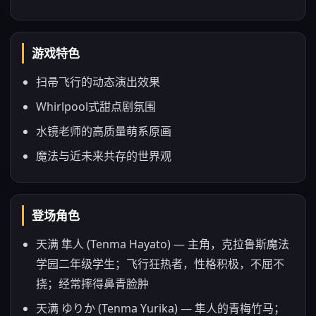
游戏特色
扫帚飞行的动态演出效果
Whirlpool式甜点剧氛围
水镜老师的高质量萌系原画
魔法与近未来共存的世界观
登场角色
天满 隼人 (Tenma Hayato) — 主角，克拉鲁斯魔法
学园二年级学生；飞行狂热者，性格积极，不屈不
挠；经常摔得鼻青脸肿
天满 ゆりか (Tenma Yurika) — 隼人的青梅竹马；