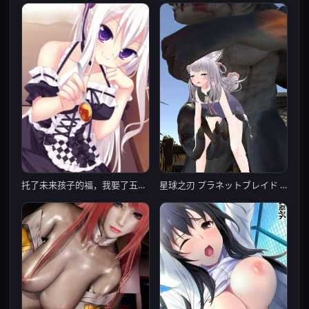
托了未来孩子的福，我娶了五个老婆！？
星球之刃 プラネットブレイド Ver1.0.1【20221118】