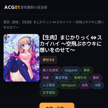
ACG
01
游戏
番剧
小说
全部
首页
›
游戏
› 【生肉】まじかりっく⇔スカイハイ ～空飛ぶホウキに想い
をのせて～
【生肉】まじかりっく⇔ス
カイハイ ～空飛ぶホウキに
想いをのせて～
评分 5.0
美少女游戏
Galgame
萌系
纯爱
魔法学园
青梅竹马
傲娇
人工精灵
Whirlpool
治愈
18禁
文字冒险