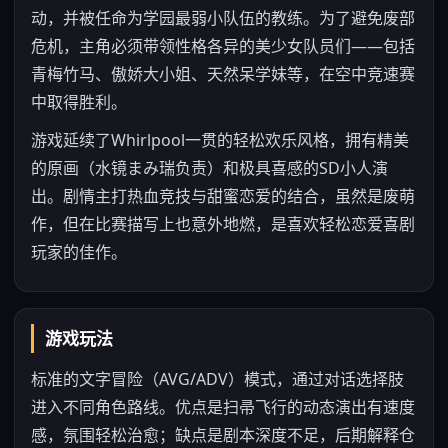
动，并被任命为学园最弱小队伍的教练。为了避免废部
危机，主角必须带领性格各异的美少女队员们——包括
青梅竹马、傲娇大小姐、天然呆学妹等，在空中竞速赛
中取得胜利。
游戏延续了Whirlpool一贯的轻松欢乐风格，拥有精美
的原画（水镜まみ瑞负责）和极具喜感的SD小人演
出。剧情主打热血竞技与甜蜜恋爱的结合，虽然是废萌
作，但在比赛描写上也意外地燃，是喜欢轻松恋爱喜剧
玩家的佳作。
游戏玩法
标准的文字冒险（AVG/ADV）模式，通过对话选择肢
进入不同角色路线。优点是扫帚飞行的动态演出有速度
感，氛围轻松治愈；缺点是剧本深度不足，后期解释仓