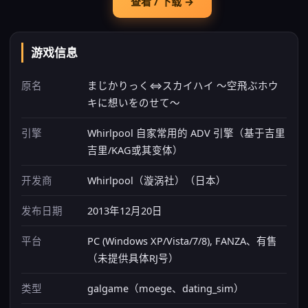
查看 / 下载 →
游戏信息
原名
まじかりっく⇔スカイハイ ～空飛ぶホウ
キに想いをのせて～
引擎
Whirlpool 自家常用的 ADV 引擎（基于吉里
吉里/KAG或其变体）
开发商
Whirlpool（漩涡社）（日本）
发布日期
2013年12月20日
平台
PC (Windows XP/Vista/7/8), FANZA、有售
（未提供具体RJ号）
类型
galgame（moege、dating_sim）