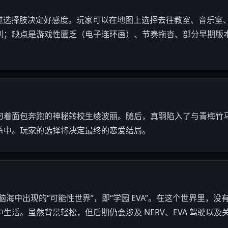
通过选择肢决定好感度。玩家可以在地图上选择去往教室、音乐室
利；缺点是游戏性匮乏（电子连环画）、节奏拖沓、部分早期版
叼着面包奔跑的神秘转校生绫波丽。随后，真嗣陷入了与青梅竹
系中。玩家的选择将决定最终的恋爱结局。
话真嗣脑海中出现的“可能性世界”，即“学园 EVA”。在这个世界里
生活。虽然背景轻松，但后期仍会涉及 NERV、EVA 驾驶以及