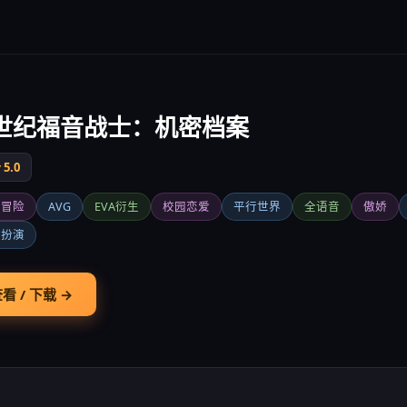
世纪福音战士：机密档案
5.0
爱冒险
AVG
EVA衍生
校园恋爱
平行世界
全语音
傲娇
色扮演
看 / 下载 →