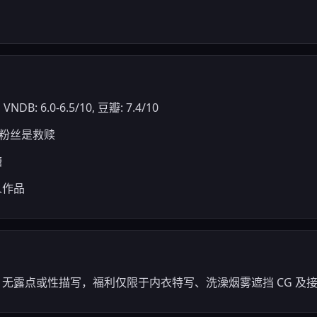
DB: 6.0-6.5/10, 豆瓣: 7.4/10
郁的粉丝是救赎
糖
人作品
）。无露点或性描写，福利仅限于内衣特写、洗澡烟雾遮挡 CG 及