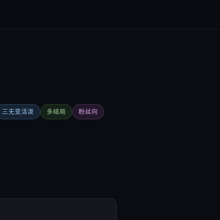
三无变活泼
多结局
粉丝向