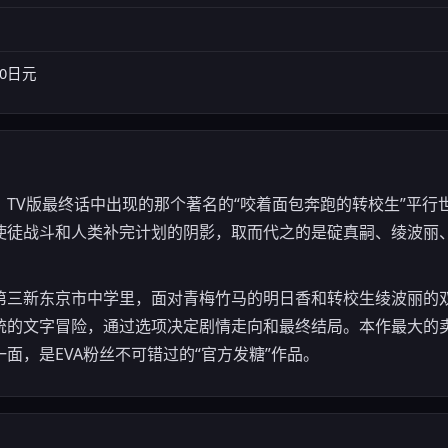
00日元
TV版最终话中出现的那个著名的“咬着面包奔跑的转校生”平行
使徒战斗和人类补完计划的阴影，取而代之的是碇真嗣、绫波丽
第三新东京市中学里，面对青梅竹马的明日香和转校生绫波丽的
统的文字冒险，通过选项决定剧情走向和最终结局。本作最大的
面，是EVA粉丝不可错过的“官方发糖”作品。