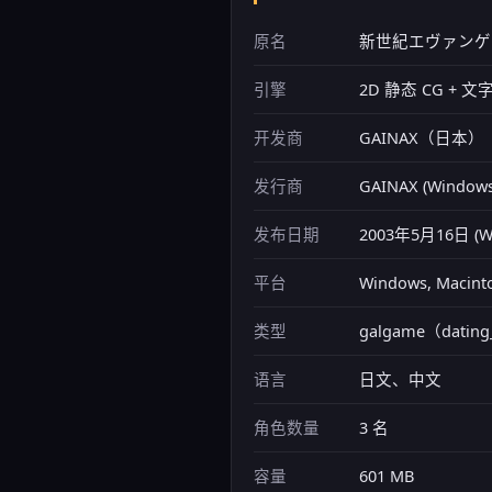
原名
新世紀エヴァンゲリオン 
引擎
2D 静态 CG + 
开发商
GAINAX（日本）
发行商
GAINAX (Windows),
发布日期
2003年5月16日 (W
平台
Windows, Macinto
类型
galgame（datin
语言
日文、中文
角色数量
3 名
容量
601 MB