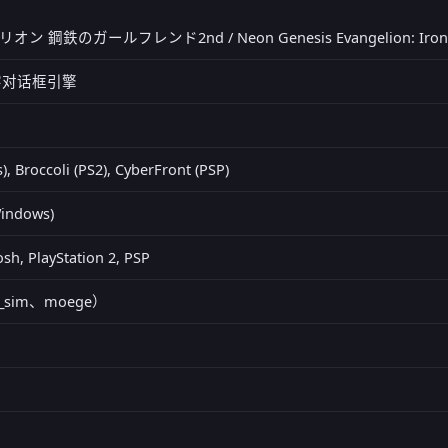
鋼鉄のガールフレンド2nd / Neon Genesis Evangelion: Iron M
文字对话框引擎
 Broccoli (PS2), CyberFront (PSP)
indows)
sh, PlayStation 2, PSP
g_sim、moege）