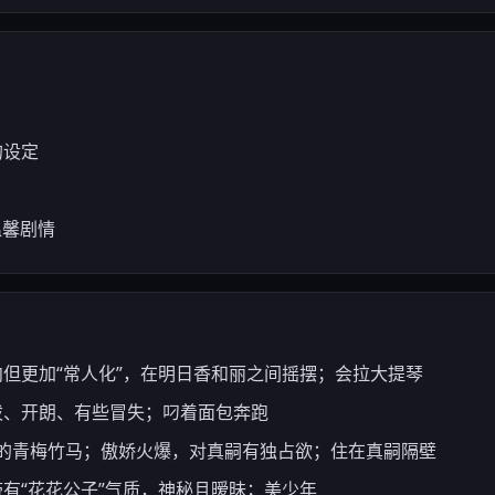
）
的设定
温馨剧情
向但更加“常人化”，在明日香和丽之间摇摆；会拉大提琴
活泼、开朗、有些冒失；叼着面包奔跑
真嗣的青梅竹马；傲娇火爆，对真嗣有独占欲；住在真嗣隔壁
带有“花花公子”气质，神秘且暧昧；美少年