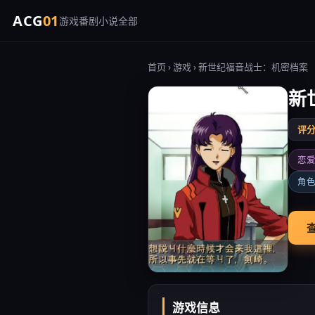
ACG
01
游戏
番剧
小说
全部
首页
›
游戏
› 新世纪福音战士：机密档案
新
评分 
恋
角
查
游戏信息