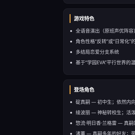
游戏特色
全语音演出（原班声优阵容
角色性格“反转”或“日常化”
多结局恋爱分支系统
基于“学园EVA”平行世界的
登场角色
碇真嗣 — 初中生；依然内
绫波丽 — 神秘转校生；
惣流·明日香·兰格雷 — 
渚薰 — 真嗣多年的好友；