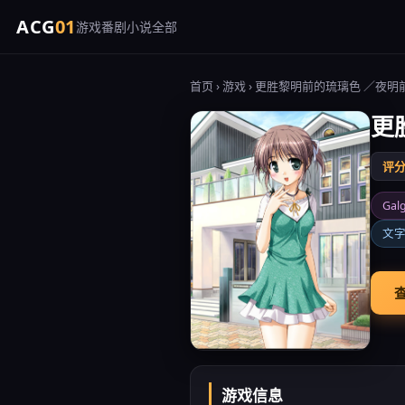
ACG
01
游戏
番剧
小说
全部
首页
›
游戏
› 更胜黎明前的琉璃色 ／夜明
更
评分 
Gal
文
查
游戏信息