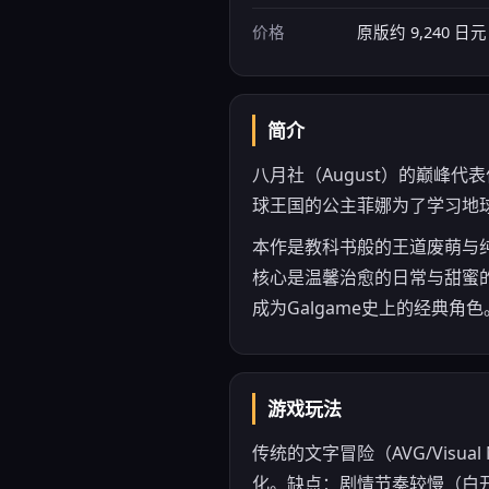
价格
原版约 9,240 日元
简介
八月社（August）的巅峰
球王国的公主菲娜为了学习地
本作是教科书般的王道废萌与
核心是温馨治愈的日常与甜蜜
成为Galgame史上的经典
游戏玩法
传统的文字冒险（AVG/Vis
化。缺点：剧情节奏较慢（白