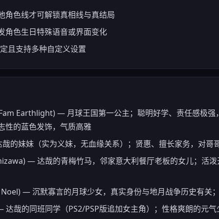
他角色线才可解锁真相线与真结局
发角色生日特殊语音或界面变化
运行稳定且支持多种自定义设置
na Fam Earthlight) — 月球王国第一公主；聪明好学、责
志性的蓝色发饰，气质高雅
iri) — 达哉的妹妹（实为义妹，无血缘关系）；贤惠、擅长家务，
Takamizawa) — 达哉的青梅竹马，邻家意大利餐厅老板的女儿；
hlit Noel) — 沉默寡言的月球少女，真实身份与地月战争历史有
ama) — 达哉的同班同学（PS2/PSP版追加女主角）；性格爽朗的元