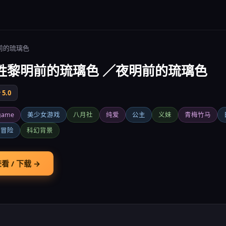
前的琉璃色
胜黎明前的琉璃色 ／夜明前的琉璃色
5.0
game
美少女游戏
八月社
纯爱
公主
义妹
青梅竹马
字冒险
科幻背景
看 / 下载 →