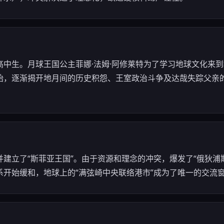
高中生。月球王国公主菲娜·法姆·阿修莱特为了学习地球文化来
始，逐渐揭开地月间的历史积怨、王室政治斗争及达哉失踪父亲
建立了“斯菲亚王国”。由于资源和理念的冲突，爆发了“俄狄浦
系开始缓和，地球上的“满弦崎中央联络港市”成为了唯一的交流