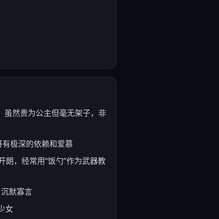
任感极强，虽然贵为公主但毫无架子，非
对哥哥有极深的依赖和爱慕
活泼开朗，经常用“饭勺”作为武器教
关；沉默寡言
气少女