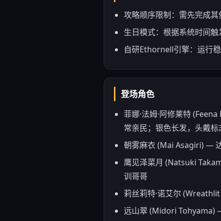
攻略顺序限制：需先完成其
生日模式：根据系统时间触
自研Ethornell引擎：
登场角色
菲娜·法姆·阿修莱特 (Fee
常亲民；银色长发，头戴标
朝雾麻衣 (Mai Asag
鹰见泽菜月 (Natsuki 
训哥哥
莉丝莉特·诺艾尔 (Wreat
远山翠 (Midori Tohy