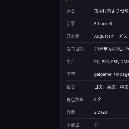
原名
夜明け前より瑠璃
引擎
Ethornell
开发商
August (オーガ
发布日期
2005年9月22日 (
平台
PC, PS2, PSP, DM
类型
galgame（moege
语言
日文、英文、中文
角色数量
6 名
容量
2.2 GB
下载量
21