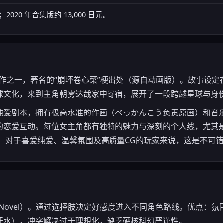
；2020 年合集版约 13,000 日元。
代表作之一，著名的“崩坏卷心菜”梗出处（源自动画版）。故事设
球文化，来到主角朝雾达哉家中寄宿，展开了一段跨越星球与身
纯爱剧本，拥有极高水准的作画（べっかんこう负责原画）和音
的恋爱互动。每位女主角都有独特的魅力与深刻的个人线，尤其
角色。对于喜爱纯爱、温馨氛围及高质量CG的玩家来说，这是不可
ual Novel）。通过选择肢决定好感度进入不同角色路线。优点
开水），冲突解决过于理想化，缺乏硬核科幻严谨性。