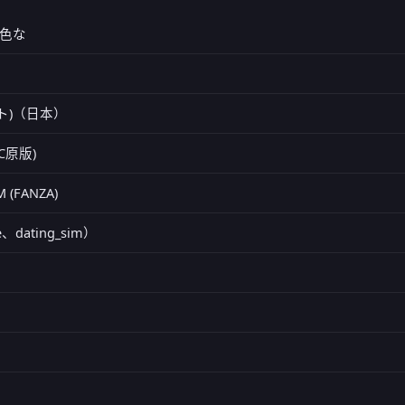
色な
スト)（日本）
PC原版)
M (FANZA)
、dating_sim）