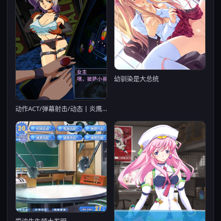
幼驯染是大总统
动作ACT/弹幕射击/动态丨炎鹰队长之激光恋曲 （Captain Firehawk） B.13483614 STEAM官中【20241027】
爱迪生牛顿大发明