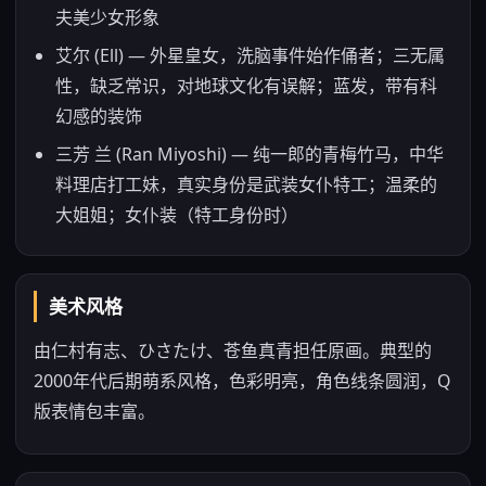
夫美少女形象
艾尔 (Ell) — 外星皇女，洗脑事件始作俑者；三无属
性，缺乏常识，对地球文化有误解；蓝发，带有科
幻感的装饰
三芳 兰 (Ran Miyoshi) — 纯一郎的青梅竹马，中华
料理店打工妹，真实身份是武装女仆特工；温柔的
大姐姐；女仆装（特工身份时）
美术风格
由仁村有志、ひさたけ、苍鱼真青担任原画。典型的
2000年代后期萌系风格，色彩明亮，角色线条圆润，Q
版表情包丰富。