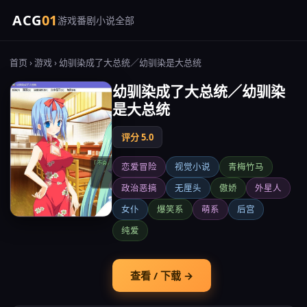
ACG
01
游戏
番剧
小说
全部
首页
›
游戏
› 幼驯染成了大总统／幼驯染是大总统
幼驯染成了大总统／幼驯染
是大总统
评分 5.0
恋爱冒险
视觉小说
青梅竹马
政治恶搞
无厘头
傲娇
外星人
女仆
爆笑系
萌系
后宫
纯爱
查看 / 下载 →