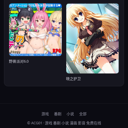
野兽派对6.0
晓之护卫
游戏
番剧
小说
全部
© ACG01 · 游戏 番剧 小说 漫画 影音 免费在线