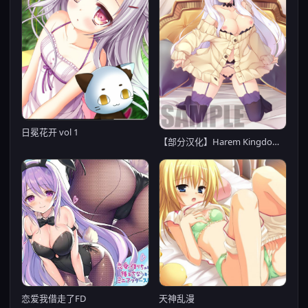
日冕花开 vol 1
【部分汉化】Harem Kingdom -ハーレムキングダム-
恋爱我借走了FD
天神乱漫