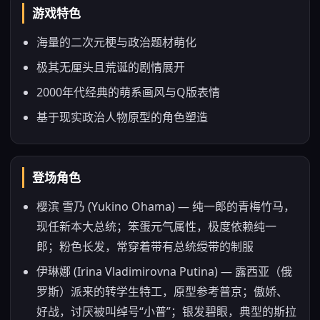
游戏特色
海量的二次元梗与政治题材萌化
极其无厘头且荒诞的剧情展开
2000年代经典的萌系画风与Q版表情
基于现实政治人物原型的角色塑造
登场角色
樱滨 雪乃 (Yukino Ohama) — 纯一郎的青梅竹马，
现任新本大总统；笨蛋元气属性，极度依赖纯一
郎；粉色长发，常穿着带有总统绶带的制服
伊琳娜 (Irina Vladimirovna Putina) — 露西亚（俄
罗斯）派来的转学生特工，原型参考普京；傲娇、
好战，讨厌被叫绰号“小普”；银发碧眼，典型的斯拉