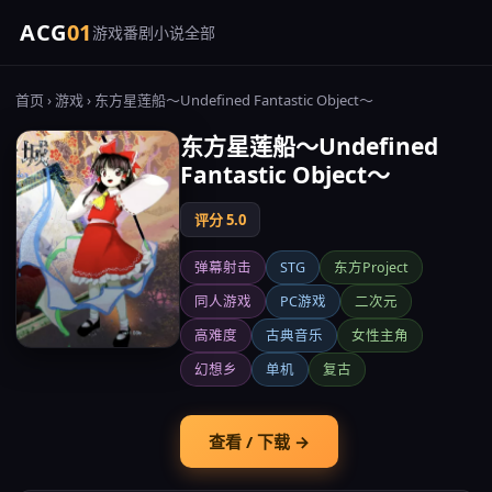
ACG
01
游戏
番剧
小说
全部
首页
›
游戏
› 东方星莲船～Undefined Fantastic Object～
东方星莲船～Undefined
Fantastic Object～
评分 5.0
弹幕射击
STG
东方Project
同人游戏
PC游戏
二次元
高难度
古典音乐
女性主角
幻想乡
单机
复古
查看 / 下载 →