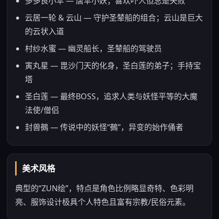
多多良小伞 — 唐伞小妖；喜欢吓人但总是失败
云居一轮 & 云山 — 守护圣辇船的组合；云山是巨大
的云状入道
村纱水蜜 — 幽灵船长，圣辇船的驾驶员
寅丸星 — 毘沙门天的化身，圣白莲的弟子；手持宝
塔
圣白莲 — 最终BOSS，追求人类与妖怪平等的大魔
法使/僧侣
封兽鵺 — 传说中的妖怪“鵺”，异变的始作俑者
美术风格
典型的“ZUN绘”，特点是角色比例略显奇特、色彩明
亮、服饰设计极具个人特色且富有宗教/民俗元素。