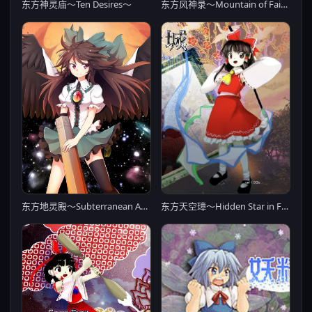
东方风神录～Mountain of Faith～
东方神灵庙～Ten Desires～
东方地灵殿～Subterranean Animism～
东方天空璋～Hidden Star in Four Seasons～