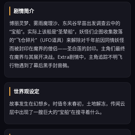
剧情简介
博丽灵梦、雾雨魔理沙、东风谷早苗出发调查云中的
“宝船”。实际上该船是“圣辇船”，妖怪们企图收集散落
的“飞仓碎片”（UFO道具）来解除对千年前因同情妖怪
而被封印在魔界的僧侣——圣白莲的封印。主角们最终
在魔界与其展开决战。Extra剧情中，主角追踪不明飞
行物遇到了幕后黑手封兽鵺。
世界观设定
故事发生在幻想乡。时值冬末春初，土地解冻，传闻云
层中出现了一艘巨大的“宝船”在搜寻着什么。