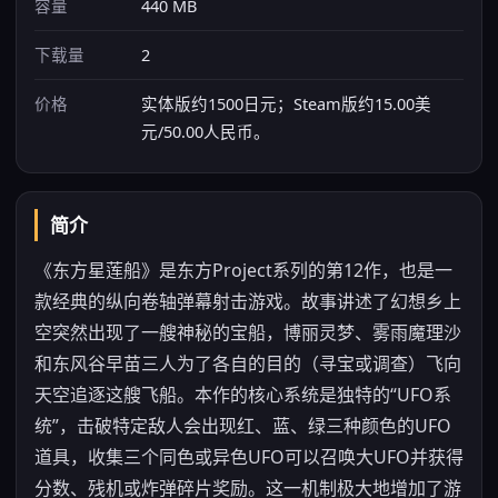
容量
440 MB
下载量
2
价格
实体版约1500日元；Steam版约15.00美
元/50.00人民币。
简介
《东方星莲船》是东方Project系列的第12作，也是一
款经典的纵向卷轴弹幕射击游戏。故事讲述了幻想乡上
空突然出现了一艘神秘的宝船，博丽灵梦、雾雨魔理沙
和东风谷早苗三人为了各自的目的（寻宝或调查）飞向
天空追逐这艘飞船。本作的核心系统是独特的“UFO系
统”，击破特定敌人会出现红、蓝、绿三种颜色的UFO
道具，收集三个同色或异色UFO可以召唤大UFO并获得
分数、残机或炸弹碎片奖励。这一机制极大地增加了游