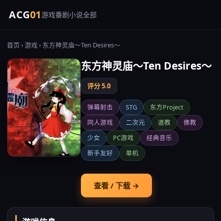
ACG
01
游戏
番剧
小说
全部
首页
›
游戏
› 东方神灵庙～Ten Desires～
东方神灵庙～Ten Desires～
评分 5.0
弹幕射击
STG
东方Project
同人游戏
二次元
道教
佛教
少女
PC游戏
经典音乐
新手友好
单机
查看 / 下载 →