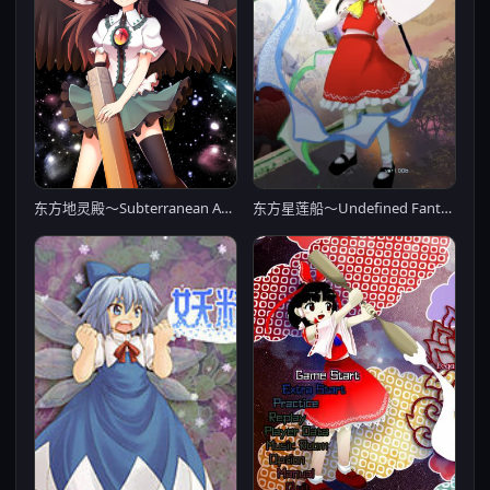
东方地灵殿～Subterranean Animism～
东方星莲船～Undefined Fantastic Object～