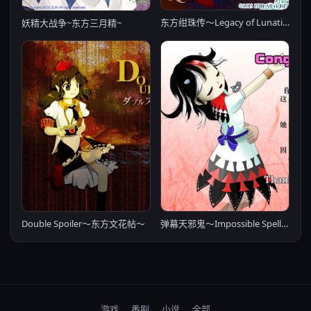
东方绀珠传～Legacy of Lunatic Kingdom～
妖精大战争~东方三月精~
Double Spoiler～东方文花帖～
弹幕天邪鬼〜Impossible Spell Card〜
游戏
番剧
小说
全部