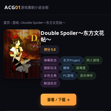
ACG
01
游戏
番剧
小说
全部
首页
›
游戏
› Double Spoiler～东方文花帖～
Double Spoiler～东方文花
帖～
评分 5.0
弹幕射击
东方Project
同人游戏
摄影玩法
硬核
高难度
女性主角
PC游戏
音乐神作
解谜反应
查看 / 下载 →