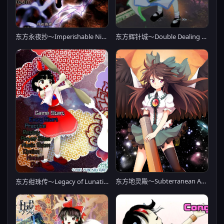
东方永夜抄～Imperishable Night～
东方辉针城～Double Dealing Character～
东方地灵殿～Subterranean Animism～
东方绀珠传～Legacy of Lunatic Kingdom～