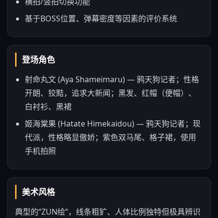
横拍/竖拍切换功能
基于BOSS位置、弹幕密度等因素的评价系统
登场角色
射命丸文 (Aya Shameimaru) — 鸦天狗记者；性格
开朗、狡黠，追求大新闻；黑发、红帽（便帽）、
白衬衫、黑裙
姬海棠果 (Hatate Himekaidou) — 鸦天狗记者；现
代派，性格略显傲娇；紫色双马尾、格子裙，使用
手机拍照
美术风格
典型的“ZUN绘”，线条粗犷、人体比例独特但极具辨识