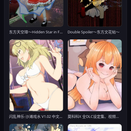
东方天空璋～Hidden Star in Four Seasons～
Double Spoiler～东方文花帖～
莫科科X 全DLC设定集、视频集Build.8807609 动态无码【PC0901】
闪乱神乐-沙滩戏水 V1.02 中文版+存档+MOD+使用说明