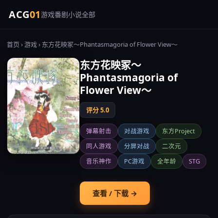
ACG
01
游戏
番剧
小说
全部
首页
›
游戏
› 东方花映冢～Phantasmagoria of Flower View～
东方花映冢～
Phantasmagoria of
Flower View～
评分 5.0
弹幕射击
对战游戏
东方Project
同人游戏
分屏对战
二次元
音乐神作
PC游戏
全年龄
STG
查看 / 下载 →