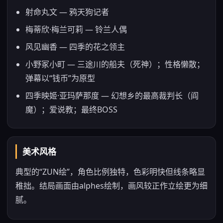
射命丸文 — 鸦天狗记者
梅蒂欣·梅兰可莉 — 铃兰人偶
风见幽香 — 四季的花之领主
小野冢小町 — 三途川的船夫（死神）；性格懒散；
弹幕以“钱币”为原型
四季映姬·亚玛萨那度 — 幻想乡的最高裁判长（阎
魔）；爱说教；最终BOSS
美术风格
典型的“ZUN绘”，角色比例独特，色彩明快但线条略显
稚拙。结局画面由alphes绘制，画风较正作立绘更为细
腻。