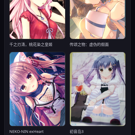
传颂之物：虚伪的假面
千之刃涛，桃花染之皇姬
NEKO-NIN exHeart
初音岛3