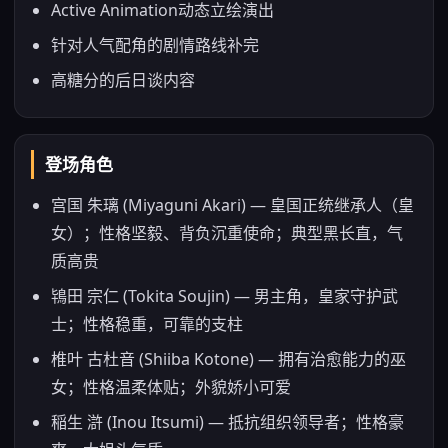
Active Animation动态立绘演出
针对人气配角的剧情路线补完
高糖分的后日谈内容
登场角色
宫国 朱璃 (Miyaguni Akari) — 皇国正统继承人（皇
女）；性格坚毅、背负沉重使命；典型黑长直，气
质高贵
鴇田 宗仁 (Tokita Soujin) — 男主角，皇家守护武
士；性格稳重，可靠的支柱
椎叶 古杜音 (Shiiba Kotone) — 拥有治愈能力的巫
女；性格温柔体贴；外貌娇小可爱
稲生 滸 (Inou Itsumi) — 抵抗组织领导者；性格豪