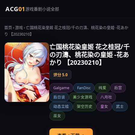
ACG
01
游戏
番剧
小说
全部
首页
›
游戏
› 亡国桃花染皇姬 花之桂冠/千の刃濤、桃花染の皇姫 -花あか
り 【20230210】
亡国桃花染皇姬 花之桂冠/千
の刃濤、桃花染の皇姫 -花あ
かり 【20230210】
评分 5.0
Galgame
FanDisc
纯爱
后宫
后日谈
美少女游戏
八月社
动态立绘
架空历史
皇女
武士
巫女