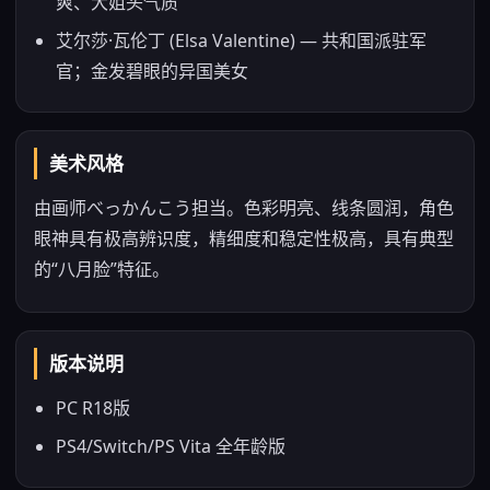
爽、大姐头气质
艾尔莎·瓦伦丁 (Elsa Valentine) — 共和国派驻军
官；金发碧眼的异国美女
美术风格
由画师べっかんこう担当。色彩明亮、线条圆润，角色
眼神具有极高辨识度，精细度和稳定性极高，具有典型
的“八月脸”特征。
版本说明
PC R18版
PS4/Switch/PS Vita 全年龄版