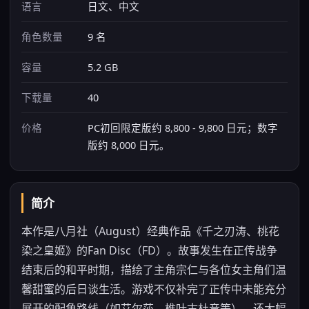
语言
日文、中文
角色数量
9 名
容量
5.2 GB
下载量
40
价格
PC初回限定版约 8,800 - 9,800 日元；数字
版约 8,000 日元。
简介
本作是八月社（August）经典作品《千之刃涛、桃花
染之皇姬》的Fan Disc（FD）。故事发生在正传战争
结束后的和平时期，描绘了主角宗仁与各位女主角们温
馨甜蜜的后日谈生活。游戏不仅补完了正传中未能充分
展开的配角路线（如艾尔莎、椎叶古杜音等），还大幅