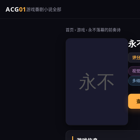
ACG
01
游戏
番剧
小说
全部
首页
›
游戏
› 永不落幕的前奏诗
永
评分 
视
多
查