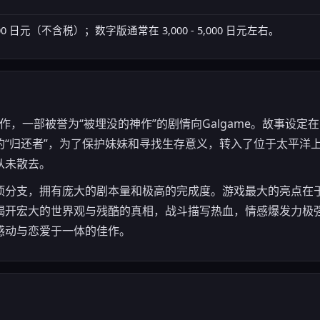
0 日元（不含税）；数字版通常在 3,000 - 5,000 日元左右。
兼遗作，一部被誉为“被埋没的神作”的剧情向Galgame。故事设
的“归还者”，为了保护妹妹和寻找生存意义，转入了位于太平洋
从未散去。
项分支，拥有庞大的剧本量和极高的完成度。游戏最大的亮点在
开宏大的世界观与残酷的真相，战斗描写热血，情感爆发力极强，尤
感动与恋爱于一体的佳作。