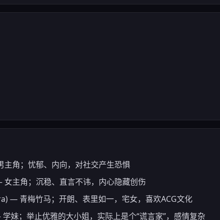
u) — 男主角；忧郁、内向，对社交产生恐惧
wa) — 女主角；沉稳、直言不讳，内心隐藏创伤
ayura) — 青梅竹马；开朗、表里如一，宅女，喜欢ACG文化
uka) — 学妹；举止优雅的大小姐，实际上是个“谎言家”，感情复杂