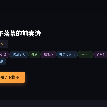
不落幕的前奏诗
5.0
觉小说
校园恋爱
纯爱
超能力
电影化演出
minori
酒井社
结局
看 / 下载 →