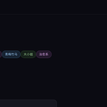
青梅竹马
大小姐
治愈系