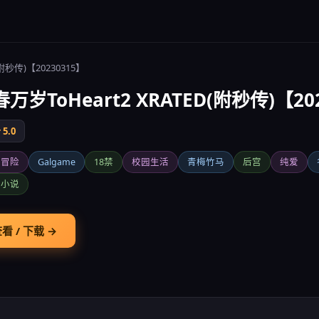
(附秒传)【20230315】
万岁ToHeart2 XRATED(附秒传)【20
5.0
爱冒险
Galgame
18禁
校园生活
青梅竹马
后宫
纯爱
觉小说
看 / 下载 →