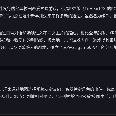
是Leaf社发行的经典校园恋爱冒险游戏，也是PS2版《ToHeart2
梅竹马柚原在这个新学期迎来了许多新的邂逅。虽然名为续作，
过日常对话和选项进入不同女主角的路线。相比全年龄版，XRA
莎拉和小牧爱佳的剧情线，极大地丰富了游戏内容。游戏以其细
坂环）以及温馨感人的剧本，确立了其在Galgame历史上的经典
V）。玩家通过地图选择系统决定去向，触发特定角色的事件。优
乐极佳。缺点：剧情相对平淡，属于典型的“日常系”校园生活，