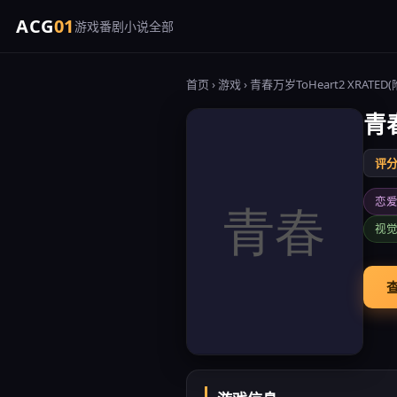
ACG
01
游戏
番剧
小说
全部
首页
›
游戏
› 青春万岁ToHeart2 XRATED
青春
评分 
恋
视
查