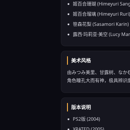
姬百合珊瑚 (Himeyuri 
姬百合瑠璃 (Himeyuri
笹森花梨 (Sasamori 
露西·玛莉亚·美空 (Lucy 
美术风格
由みつみ美里、甘露树、なかむ
角色瞳孔大而有神，极具辨识
版本说明
PS2版 (2004)
XRATED (2005)