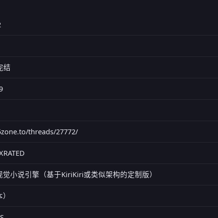
2
已完结
9
95zone.to/threads/27772/
 XRATED
研视觉小说引擎（基于KiriKiri或类似架构的定制版）
本）
S