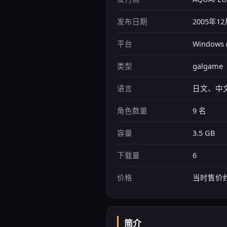
发布日期
2005年
平台
Windows 
类型
galgame
语言
日文、中
角色数量
9 名
容量
3.5 GB
下载量
6
价格
当时售价约
简介