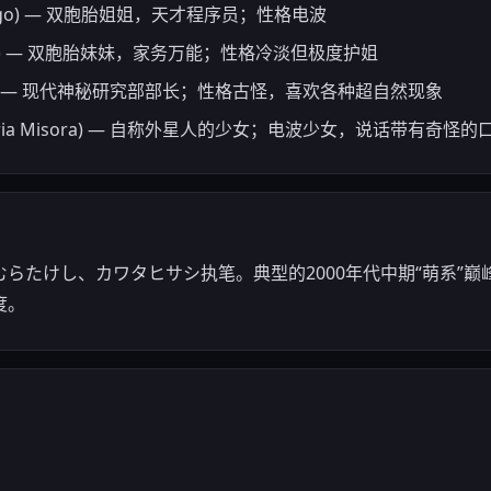
Sango) — 双胞胎姐姐，天才程序员；性格电波
 Ruri) — 双胞胎妹妹，家务万能；性格冷淡但极度护姐
Karin) — 现代神秘研究部部长；性格古怪，喜欢各种超自然现象
Maria Misora) — 自称外星人的少女；电波少女，说话带有奇怪的
らたけし、カワタヒサシ执笔。典型的2000年代中期“萌系”
度。