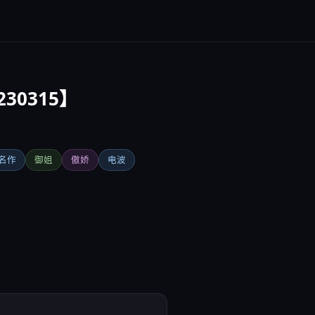
230315】
名作
御姐
傲娇
电波