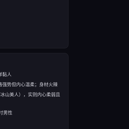
一样黏人
全、性格强势但内心温柔；身材火辣
、严厉（冰山美人），实则内心柔弱且
应付男性