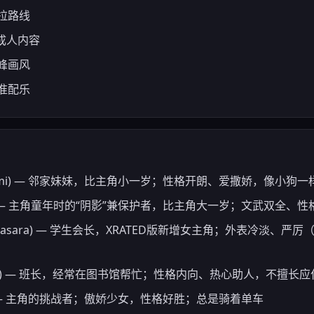
拉路线
禁成人内容
巅峰画风
准配乐
Konomi) — 邻家妹妹，比主角小一岁；性格开朗、爱撒娇，像小狗
amaki) — 主角童年时的“阴影”兼保护者，比主角大一岁；文武双
a Sasara) — 学生会长，XRATED版新增女主角；外表冷淡
anaka) — 班长，经常在图书馆帮忙；性格内向、热心助人，不擅长
ma) — 主角的挑战者；傲娇少女，性格好胜；总是骑着单车