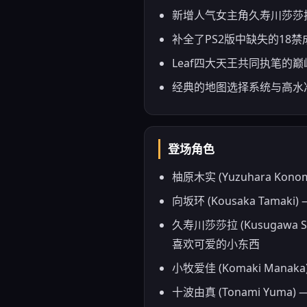
新增人气女主角久寿川莎莎
补全了PS2版中缺失的18
Leaf四大天王共同执笔的
经典的地图选择系统与高水
登场角色
柚原木实 (Yuzuhara 
向坂环 (Kousaka T
久寿川莎莎拉 (Kusugaw
喜欢可爱的小东西
小牧爱佳 (Komaki M
十波由真 (Tonami Yu