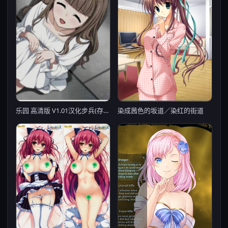
染成茜色的坂道／染红的街道
乐园 高清版 V1.01汉化步兵(存档)【20221118】