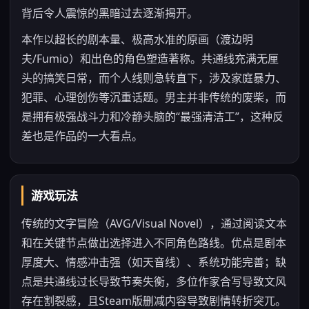
背后令人震惊的黑暗过去逐渐揭开。
本作以超长的剧本量、极高水准的原画（渡边明
夫/Fumio）和出色的角色塑造著称。共通线充满无厘
头的搞笑日常，而个人线则急转直下，涉及家庭暴力、
犯罪、心理创伤等沉重话题。男主并非传统的废柴，而
是拥有极强战斗力和冷静头脑的“最强清洁工”，这种反
差也是作品的一大看点。
游戏玩法
传统的文字冒险（AVG/Visual Novel），通过阅读文本
和在关键节点做出选择进入不同角色路线。优点是剧本
厚度大、情感冲击强（如天音线）、系统功能完善；缺
点是共通线过长导致节奏失衡，多位作家合写导致文风
存在割裂感，且Steam版删减内容导致剧情转折突兀。