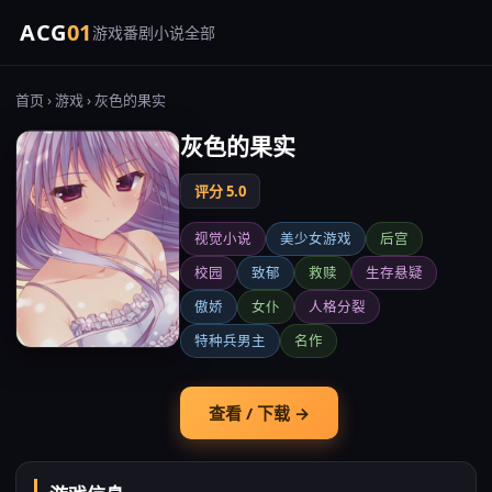
ACG
01
游戏
番剧
小说
全部
首页
›
游戏
› 灰色的果实
灰色的果实
评分 5.0
视觉小说
美少女游戏
后宫
校园
致郁
救赎
生存悬疑
傲娇
女仆
人格分裂
特种兵男主
名作
查看 / 下载 →