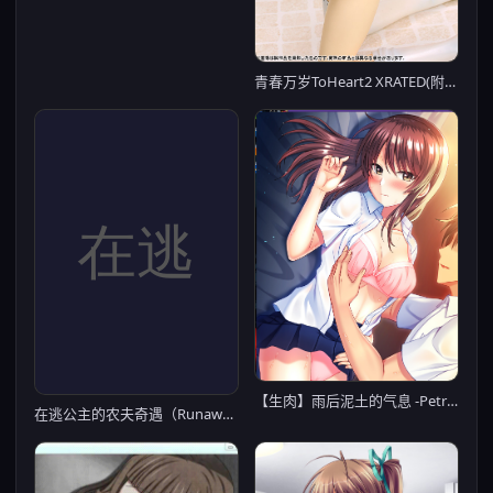
青春万岁ToHeart2 XRATED(附秒传)【20230315】
【生肉】雨后泥土的气息 -Petrichor / ペトリコール -Petrichor-
在逃公主的农夫奇遇（Runaway Princess）v0.4 Final 精翻汉化