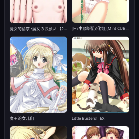
[日/中][鸽稽汉化组][Mint CUBE] あま恋シロップス ～恥じらう恋心でシたくなる甘神様の恋祭り～初回限定版/甘神大人的糖浆恋祭 V1.0 [2.6G【20230513】
魔女的请求 /魔女のお願い 【20221230】
Little Busters！EX
魔王的女儿们