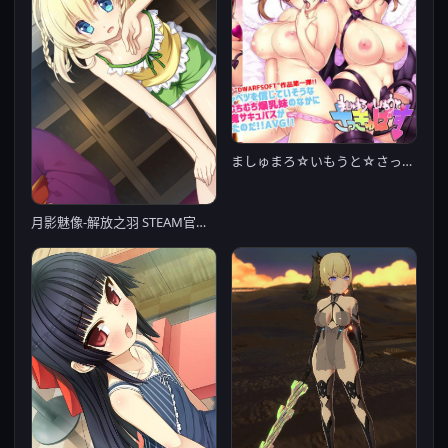
ましゅまろ☆いもうと☆さっきゅばす☆
月影魅像-解放之羽 STEAM官方中文版 [血腥注意]