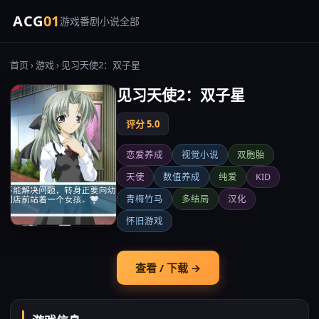
ACG
01
游戏
番剧
小说
全部
首页
›
游戏
› 见习天使2：双子星
见习天使2：双子星
评分 5.0
恋爱养成
视觉小说
双胞胎
天使
数值养成
纯爱
KID
青梅竹马
多结局
汉化
怀旧游戏
查看 / 下载 →