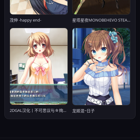
茂伸 -happy end-
星塔星夜MONOBEHEVO STEAM官方中文版（【PC0901】
2DGAL汉化丨不可思议与☆绚丽的魔法 云翻汉化版+存档+特典CD【20230818】
龙姬混~日子