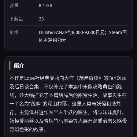
容量
8.1 GB
下载量
33
价格
DLsite/FANZA约8,000-9,000日元；Steam国
区本篇约78元。
简介
本作是Lose社经典萝莉向大作《茂伸奇谈》的FanDisc
及后日谈合集，不仅补完了本篇中未能攻略角色的路
线，还大幅扩充了本篇结局后的甜蜜生活。故事发生在
一个名为“茂伸”的深山村落，这里人类与妖怪和谐共
存。主角泽井透作为半人半妖的医生，将与妹妹夏叶、
妖怪爱丽丝以及青梅竹马墨染等人展开温馨治愈又略带
奇幻色彩的故事。