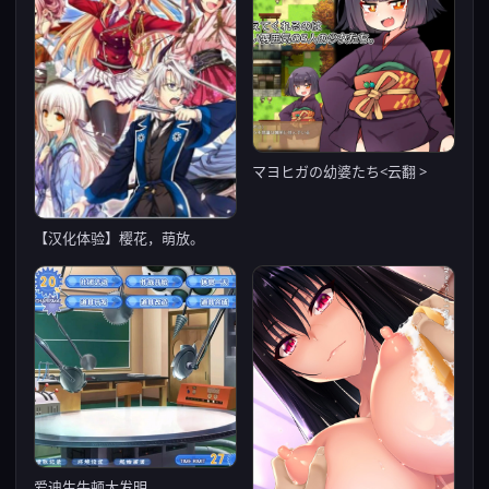
マヨヒガの幼婆たち<云翻 >
【汉化体验】樱花，萌放。
爱迪生牛顿大发明