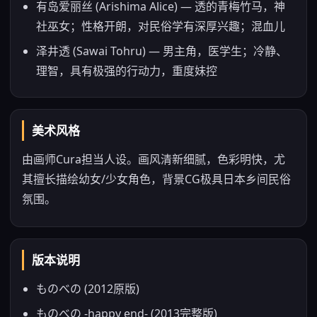
有岛爱丽丝 (Arishima Alice) — 透的青梅竹马，神
社巫女；性格开朗，对民俗学有深厚兴趣；混血儿
泽井透 (Sawai Tohru) — 男主角，医学生；冷静、
理智，具有极强的行动力，重度妹控
美术风格
由画师Cura担当人设。画风清新细腻，色彩明快，尤
其擅长描绘幼女/少女角色，背景CG极具日本乡间民俗
氛围。
版本说明
ものべの (2012原版)
ものべの -happy end- (2013完整版)