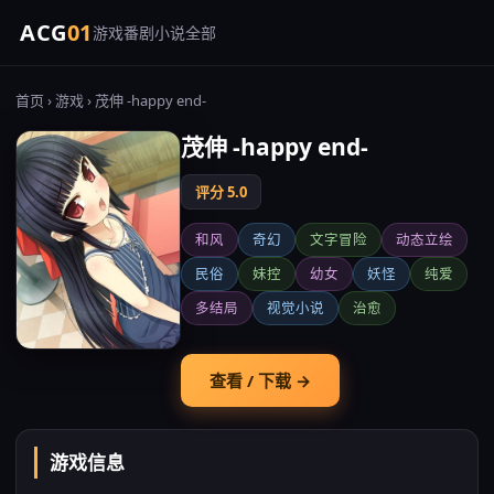
ACG
01
游戏
番剧
小说
全部
首页
›
游戏
› 茂伸 -happy end-
茂伸 -happy end-
评分 5.0
和风
奇幻
文字冒险
动态立绘
民俗
妹控
幼女
妖怪
纯爱
多结局
视觉小说
治愈
查看 / 下载 →
游戏信息