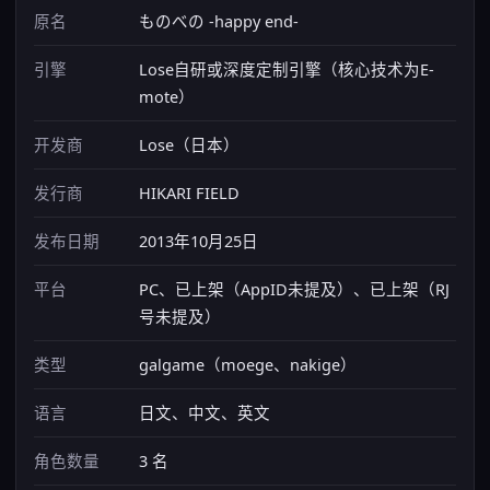
原名
ものべの -happy end-
引擎
Lose自研或深度定制引擎（核心技术为E-
mote）
开发商
Lose（日本）
发行商
HIKARI FIELD
发布日期
2013年10月25日
平台
PC、已上架（AppID未提及）、已上架（RJ
号未提及）
类型
galgame（moege、nakige）
语言
日文、中文、英文
角色数量
3 名