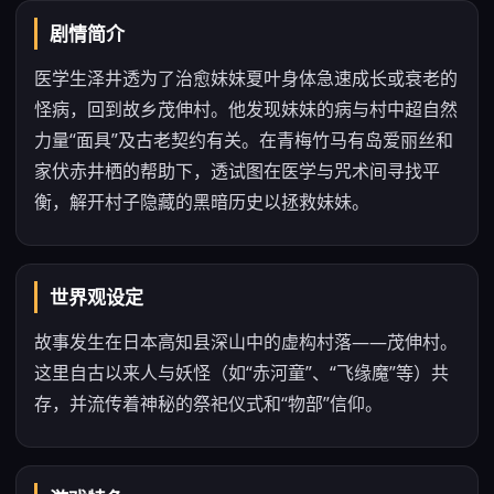
剧情简介
医学生泽井透为了治愈妹妹夏叶身体急速成长或衰老的
怪病，回到故乡茂伸村。他发现妹妹的病与村中超自然
力量“面具”及古老契约有关。在青梅竹马有岛爱丽丝和
家伏赤井栖的帮助下，透试图在医学与咒术间寻找平
衡，解开村子隐藏的黑暗历史以拯救妹妹。
世界观设定
故事发生在日本高知县深山中的虚构村落——茂伸村。
这里自古以来人与妖怪（如“赤河童”、“飞缘魔”等）共
存，并流传着神秘的祭祀仪式和“物部”信仰。