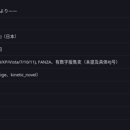
より――
ド)（日本）
日
000/XP/Vista/7/10/11), FANZA、有数字版售卖（未提及具体RJ号）
kige、kinetic_novel）