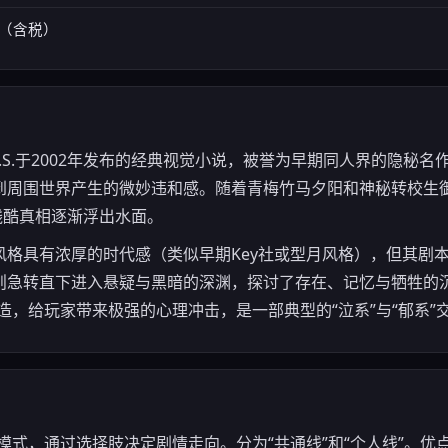
日元（含税）
S.S.于2002年发布的经典视觉小说，被誉为早期同人界的隐秘
到周围世界产生的微妙违和感。随着青梅竹马夕阳和神秘转校生
残酷真相逐渐浮出水面。
风格具有浓厚的时代感（类似早期Key社或型月风格），但其剧
则急转直下进入悬疑与黑暗的深渊，探讨了存在、记忆与牺牲的
造，给玩家带来极强的心理冲击，是一部典型的“泣系”与“郁系”
V）模式，通过选择肢决定剧情走向。分为“共通线”和“个人线”。