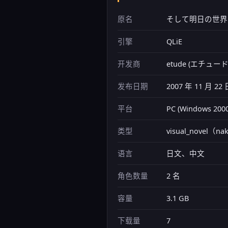
原名
そして明日の世界
引擎
QLiE
开发商
etude (エチュー
发布日期
2007 年 11 月 22 
平台
PC (Windows 2
类型
visual_novel（na
语言
日文、中文
角色数量
2 名
容量
3.1 GB
下载量
7