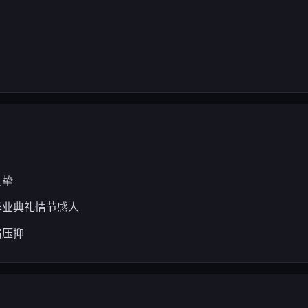
真挚
毕业典礼情节感人
情压抑