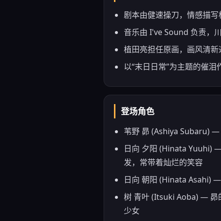
剧本由健速操刀，情感描写
音乐由 I've Sound 负
植田亮担任原画，画风清新
以“末日日常”为主题的催泪
登场角色
苇野 昴 (Ashiya Su
日向 夕阳 (Hinata 
发，常带着灿烂的笑容
日向 朝阳 (Hinata 
树 青叶 (Itsuki A
少女