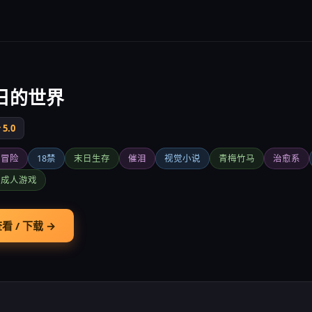
日的世界
5.0
爱冒险
18禁
末日生存
催泪
视觉小说
青梅竹马
治愈系
本成人游戏
看 / 下载 →