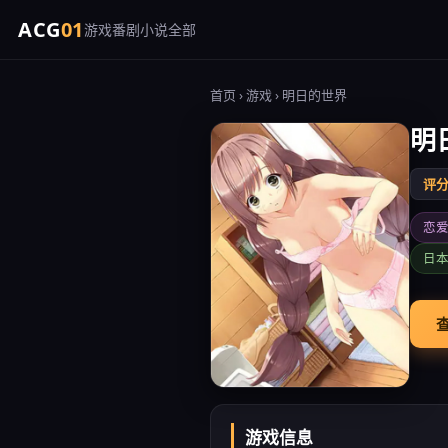
ACG
01
游戏
番剧
小说
全部
首页
›
游戏
› 明日的世界
明
评分 
恋
日
查
游戏信息