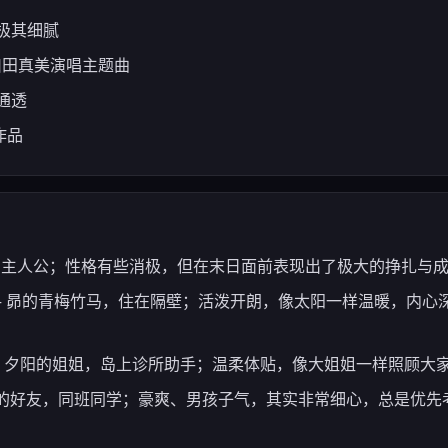
极其细腻
责，川田真美演唱主题曲
通透
作品
baru) — 主人公；性格有些消极，但在末日面前表现出了极大的挣扎与
Yuuhi) — 昴的青梅竹马，住在隔壁；活泼开朗，像太阳一样温暖，
Asahi) — 夕阳的姐姐，岛上诊所助手；温柔体贴，像大姐姐一样照
oba) — 昴的好友，同班同学；豪爽、男孩子气，其实非常细心，总