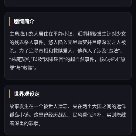
剧情简介
主角浅川悠人居住在平静小镇，近期频繁发生针对少女
的残忍杀人事件。悠人陷入无尽噩梦并目睹深爱之人被
杀。为了追寻真相和救赎爱人，他卷入了涉及“魔法”、
“恶魔契约”以及“因果轮回”的超自然事件，核心探讨“原
罪”与“救赎”。
世界观设定
故事发生在一个被世人遗忘、夹在两个大国之间的远洋
孤岛小镇。这里曾经历战乱，民风看似淳朴，实则隐藏
着深重的罪孽。