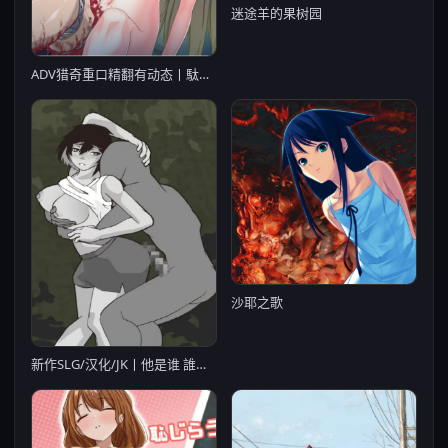
迷途羊的果树园
ADV猎奇重口精翻有动态丨駄作 駄作 ～ヌイアワセ～ 駄作 ～アリスとクロエ、結ばれる日～【20230913】
沙耶之歌
新作SLG/汉化/JK丨他是谁 誰ぞ彼 【20251229】