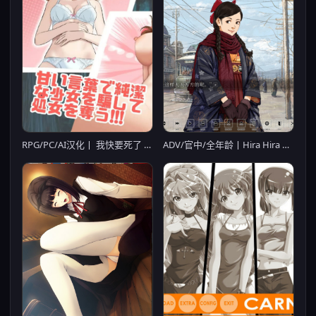
RPG/PC/AI汉化丨 我快要死了 Morior Mori 【20250704】
ADV/官中/全年龄丨Hira Hira Hihiru新作【20231118】