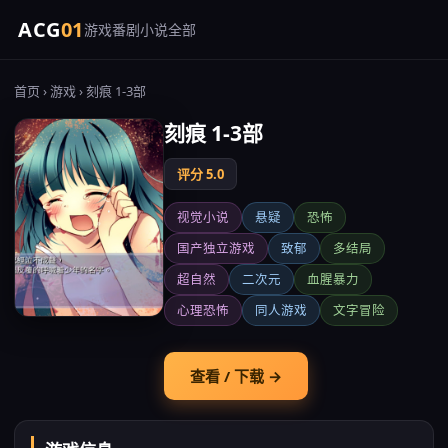
ACG
01
游戏
番剧
小说
全部
首页
›
游戏
› 刻痕 1-3部
刻痕 1-3部
评分 5.0
视觉小说
悬疑
恐怖
国产独立游戏
致郁
多结局
超自然
二次元
血腥暴力
心理恐怖
同人游戏
文字冒险
查看 / 下载 →