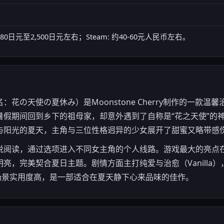
: 1,980日元至2,500日元左右；Steam: 约40-60元人民币左右。
の天使の夏休み）是Moonstone Cherry制作的一款温馨治
暑假期间回到乡下的祖母家，却意外遇到了自称是“花之天使”的
与阳光的夏天，主角与三位性格迥异的少女展开了甜蜜又略带感
阅读，通过选项进入不同女主角的个人线路。游戏最大的亮点在于M
亮，完美契合夏日主题。剧情方面主打纯爱与治愈（Vanilla
场景实用度高，是一部适合在夏天静下心来品味的佳作。