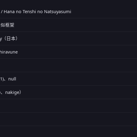
na no Tenshi no Natsuyasumi
类似框架
erry（日本）
Shiravune
11)、null
e、nakige）