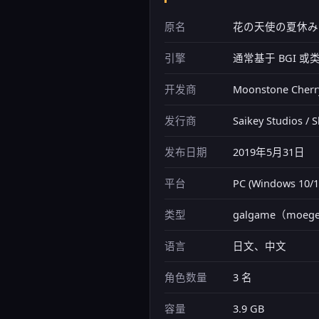
原名
花の天使の夏休み / Ha
引擎
通常基于 BGI 或
开发商
Moonstone Ch
发行商
Saikey Studios / 
发布日期
2019年5月31日
平台
PC (Windows 10/
类型
galgame（moeg
语言
日文、中文
角色数量
3 名
容量
3.9 GB