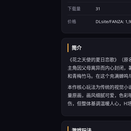
下载量
31
价格
DLsite/FANZA
简介
《花之天使的夏日恋歌》（原名：花
主角因父母离异而内心封闭，
和青梅竹马。在这个充满蝉鸣
本作核心玩法为传统的视觉小说
量原画，画风细腻可爱，色彩明
伤，但整体基调温暖人心，H
游戏玩法