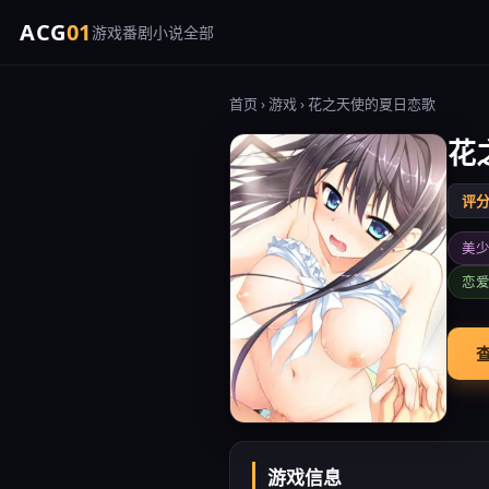
ACG
01
游戏
番剧
小说
全部
首页
›
游戏
› 花之天使的夏日恋歌
花
评分 
美
恋
查
游戏信息