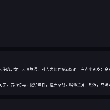
 — 自称天使的少女；天真烂漫，对人类世界充满好奇，有点小迷糊
同班同学，青梅竹马；傲娇属性，擅长家务，暗恋主角；短发，充