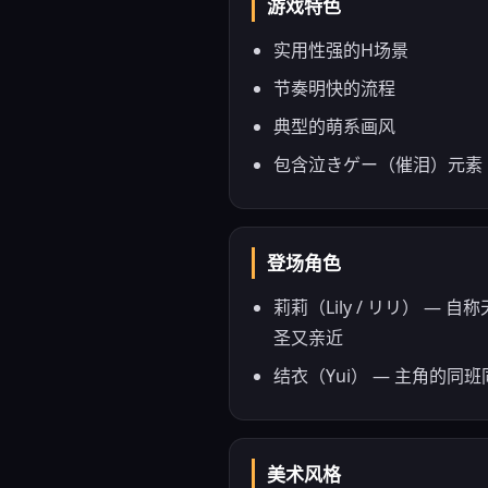
游戏特色
实用性强的H场景
节奏明快的流程
典型的萌系画风
包含泣きゲー（催泪）元素
登场角色
莉莉（Lily / リリ）
圣又亲近
结衣（Yui） — 主角的
美术风格