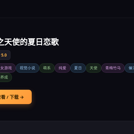
之天使的夏日恋歌
5.0
少女游戏
视觉小说
萌系
纯爱
夏日
天使
青梅竹马
催
爱养成
看 / 下载 →