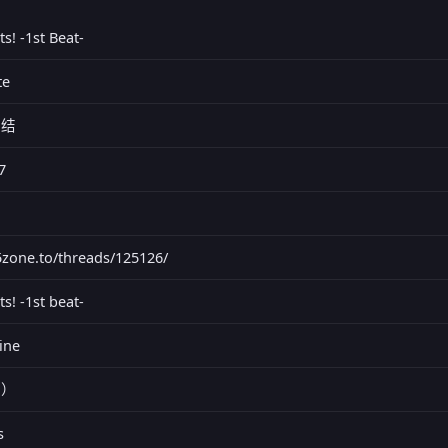
s! -1st Beat-
te
完结
7
95zone.to/threads/125126/
s! -1st beat-
ine
本）
s