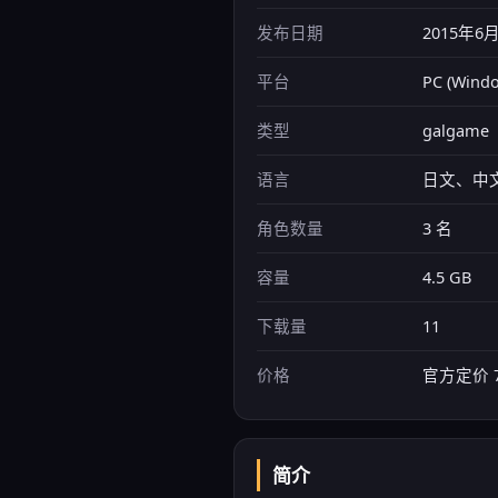
发布日期
2015年6
平台
PC (Wi
类型
galgame（
语言
日文、中
角色数量
3 名
容量
4.5 GB
下载量
11
价格
官方定价 
简介