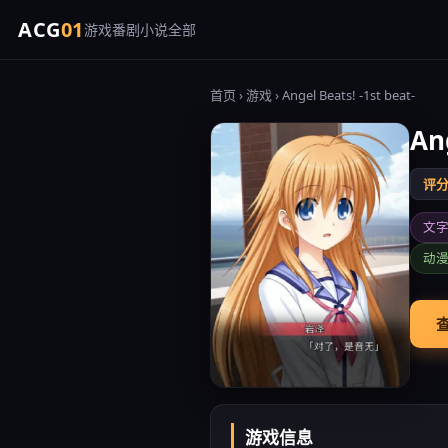
ACG
01
游戏
番剧
小说
全部
首页
›
游戏
› Angel Beats! -1st beat-
Ang
评分 
文
动
查
游戏信息