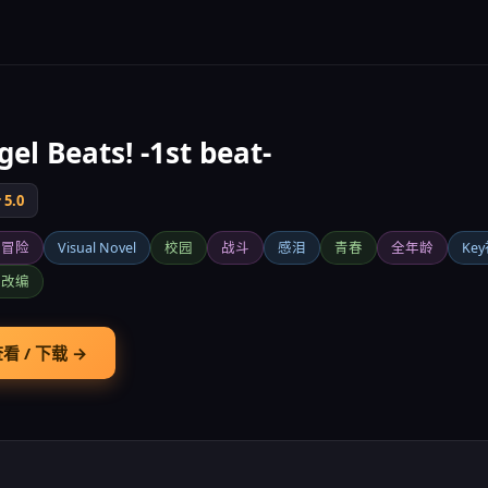
el Beats! -1st beat-
5.0
字冒险
Visual Novel
校园
战斗
感泪
青春
全年龄
Ke
漫改编
看 / 下载 →