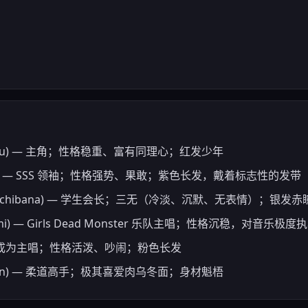
Yuzuru) — 主角；性格稳重、富有同理心；红发少年
Yuri) — SSS 领袖；性格强势、果敢；紫色长发，戴着标志性的发带
ade Tachibana) — 学生会长；三无（冷淡、沉默、无表情）；银发赤
ami) — Girls Dead Monster 乐队主唱；性格沉稳，对音乐极度
丝，后成为主唱；性格活泼、吵闹；粉色长发
 5-dan) — 柔道高手；极其喜爱肉乌冬面；身材魁梧