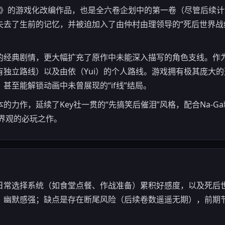
Beats!》的游戏化改编作品，也是全六卷企划中的第一卷（尽管后
去了生前的记忆，并被迫加入了由仲村由理领导的“死后世界战线（
的经典剧情，更大幅扩充了原作中未能深入描写的角色支线。作
有独立路线）以及由依（Yui）的个人路线。游戏拥有极其庞大
甚至能解锁动画中未曾展现的“if线”结局。
的力作，延续了Key社一贯的“先搞笑后催泪”风格，配合Na-G
界观的必玩之作。
日常选择系统（如食堂点餐、作战准备）累积好感度，以及死后
，幽默感强；缺点是存在断尾风险（后续卷数遥遥无期），前期