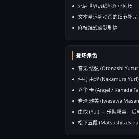
死后世界战线地图小剧场
文本量远超动画的细节补完
麻枝准式幽默剧情
登场角色
音无 结弦 (Otonashi 
仲村 由理 (Nakamura 
立华 奏 (Angel / Kan
岩泽 雅美 (Iwasawa Mas
由依 (Yui) — 乐队粉
松下五段 (Matsushita