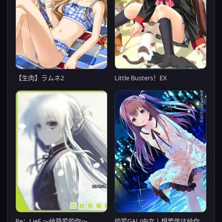
Little Busters！EX
【生肉】ラムネ2
Re：LieF ～给挚爱的你～
纯爱GAL/中文丨想要传达给你的爱恋 STEAM官方中文重制版+攻略新作/CV【20230818】