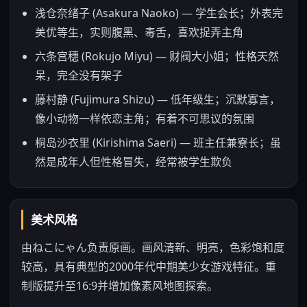
浅仓奈绪子 (Asakura Naoko) — 学生会长；外表完
美优等生，实则腹黑、毒舌，喜欢捉弄主角
六条宫穗 (Rokujo Miyu) — 财阀大小姐；性格天然
呆，完全没有架子
藤村静 (Fujimura Shizu) — 低年级生；沉默寡言，
像小动物一样依恋主角；有着不可思议的氛围
桐岛沙衣里 (Kirishima Saeri) — 班主任兼寮长；虽
然是成年人但性格冒失，经常被学生欺负
美术风格
由ねこにゃん负责原画。画风清新、明亮，色彩饱和度
较高，具有典型的2000年代中期美少女游戏特征。重
制版提升至16:9并增加像素风地图探索。