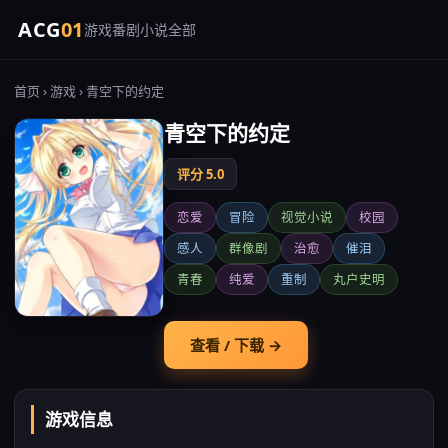
ACG
01
游戏
番剧
小说
全部
首页
›
游戏
› 青空下的约定
青空下的约定
评分 5.0
恋爱
冒险
视觉小说
校园
感人
群像剧
治愈
催泪
青春
纯爱
重制
丸户史明
查看 / 下载 →
游戏信息