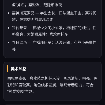
型”角色；剪短发、戴隐形眼镜
嘉神川克罗艾 — 学生会长，日法混血千金；高冷优
雅，在志雄面前展现温柔
铃代黎音 — 神秘少女向小说家，稻穗信的姐姐；性
格豪爽，大姐姐属性；喜欢摩托车
春日结乃 — 广播部后辈；活泼开朗，有些小恶魔性
格
美术风格
由松尾幸弘与舆水隆之担任人设。画风清新、明亮，色
彩饱和度较高，角色线条圆润，展现青春活力，符合
“纯爱校园”主题。