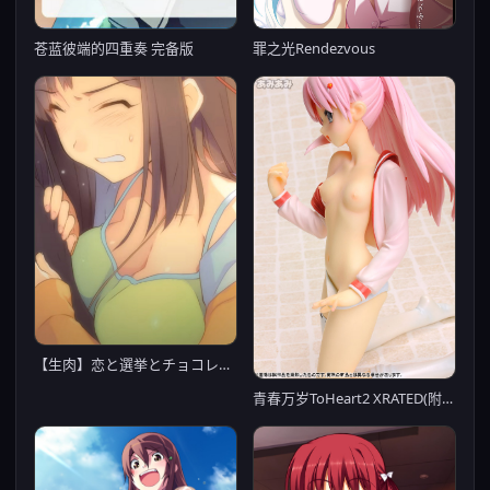
苍蓝彼端的四重奏 完备版
罪之光Rendezvous
【生肉】恋と選挙とチョコレート HIGH RESOLUTION
青春万岁ToHeart2 XRATED(附秒传)【20230315】