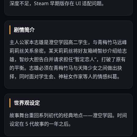
深度不足，Steam 早期版存在 UI 适配问题。
剧情简介
主人公冢本志雄是澄空学园高二学生，与青梅竹马远峰
莉莉丝关系亲密。某天莉莉丝将好友箱崎智纱介绍给志
雄，智纱大胆告白并请求担任“暂定恋人”，打破了原有
的平衡。志雄必须在青梅竹马与天降少女之间做出抉
择，同时面对学生会、神秘女作家等人的情感纠葛。
世界观设定
故事舞台重回系列初代的经典地点——澄空学园。时间
设定在 5 代故事的一年之后。