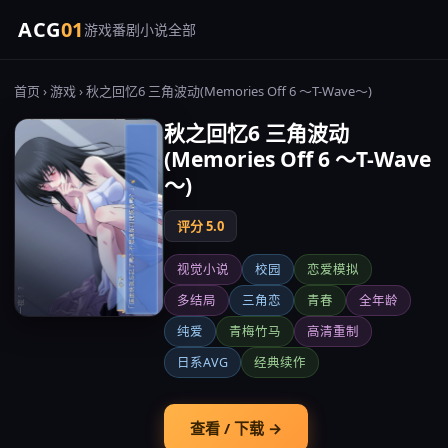
ACG
01
游戏
番剧
小说
全部
首页
›
游戏
› 秋之回忆6 三角波动(Memories Off 6 ～T-Wave～)
秋之回忆6 三角波动
(Memories Off 6 ～T-Wave
～)
评分 5.0
视觉小说
校园
恋爱模拟
多结局
三角恋
青春
全年龄
纯爱
青梅竹马
高清重制
日系AVG
经典续作
查看 / 下载 →