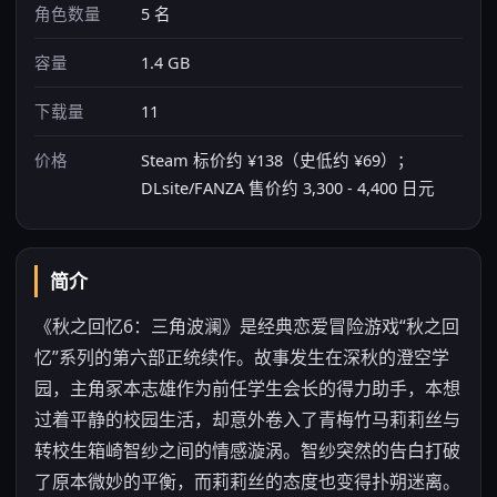
角色数量
5 名
容量
1.4 GB
下载量
11
价格
Steam 标价约 ¥138（史低约 ¥69）；
DLsite/FANZA 售价约 3,300 - 4,400 日元
简介
《秋之回忆6：三角波澜》是经典恋爱冒险游戏“秋之回
忆”系列的第六部正统续作。故事发生在深秋的澄空学
园，主角冢本志雄作为前任学生会长的得力助手，本想
过着平静的校园生活，却意外卷入了青梅竹马莉莉丝与
转校生箱崎智纱之间的情感漩涡。智纱突然的告白打破
了原本微妙的平衡，而莉莉丝的态度也变得扑朔迷离。