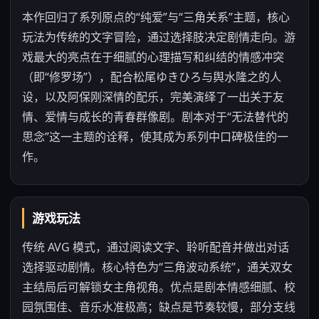
本作回归了系列原点的“纯爱”与“三角关系”主题，核心
玩法为传统的文字冒险，通过选择肢决定剧情走向。游
戏最大的亮点在于细腻的心理描写和纠结的情感冲突
（即“修罗场”），配合松尾ゆきひろ与舆水隆之的人
设，以及阿保刚深情的配乐，完美演绎了一出关于友
情、爱情与成长的青春群像剧。剧本对于“无法替代的
思念”这一主题的诠释，使其成为系列中口碑极佳的一
作。
游戏玩法
传统 AVG 模式，通过阅读文字、聆听配音并做出对话
选择驱动剧情。核心特色为“三角波动系统”，通关双女
主结局后可解锁女主角视角。优点是剧本情感细腻、校
园氛围佳、音乐水准极高；缺点是节奏较慢，部分支线