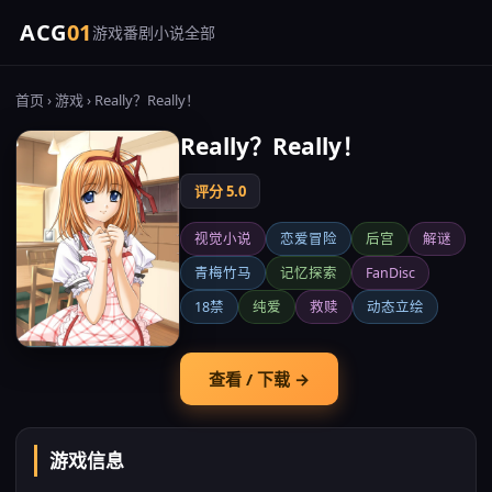
ACG
01
游戏
番剧
小说
全部
首页
›
游戏
› Really？Really！
Really？Really！
评分 5.0
视觉小说
恋爱冒险
后宫
解谜
青梅竹马
记忆探索
FanDisc
18禁
纯爱
救赎
动态立绘
查看 / 下载 →
游戏信息