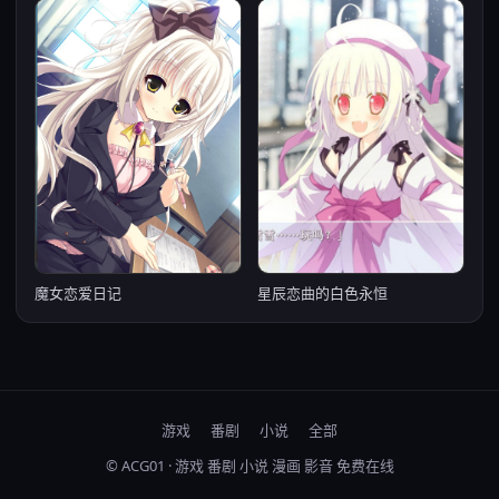
魔女恋爱日记
星辰恋曲的白色永恒
游戏
番剧
小说
全部
© ACG01 · 游戏 番剧 小说 漫画 影音 免费在线