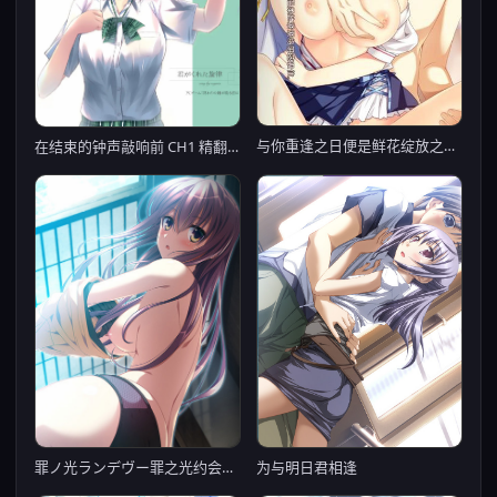
与你重逢之日便是鲜花绽放之时 汉化硬盘【PC0901】
在结束的钟声敲响前 CH1 精翻汉化版★全CV【PC0818】
罪ノ光ランデヴー罪之光约会【PC0818】
为与明日君相逢