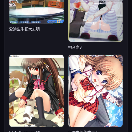
爱迪生牛顿大发明
初音岛3