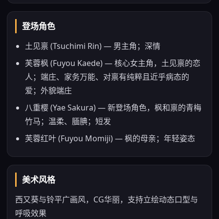
登场角色
土见禀 (Tsuchimi Rin) — 男主角；深情
芙蓉枫 (Fuyou Kaede) — 核心女主角，土见禀的恋
人；端庄、家务万能、对禀有纯粹且近乎病态的
爱；外貌端庄
八重樱 (Yae Sakura) — 新登场角色，枫和禀的青梅
竹马；温柔、腼腆；短发
芙蓉红叶 (Fuyou Momiji) — 枫的母亲；年轻姿态
美术风格
西又葵与铃平广画风，CG华丽，支持立绘动态口型与
呼吸效果