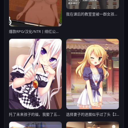
我在课后的教室里被一群女孩包养
爆款RPG/汉化/NTR丨绯红公主/スカーレットプリンセス Ver2.1 【20251014】
托了未来孩子的福，我娶了五个老婆！？
选择妻子的进展似乎过了头【20230315】