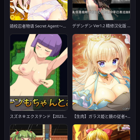
デデンデン Ver1.2 精修汉化版 【PC0818】
骑校忍者物语 Secret Agent〜騎士学園の忍びなるもの〜 【PC0818】
【生肉】ガラス姫と鏡の従者+特典
スズネ☆エクステンド【20230315】