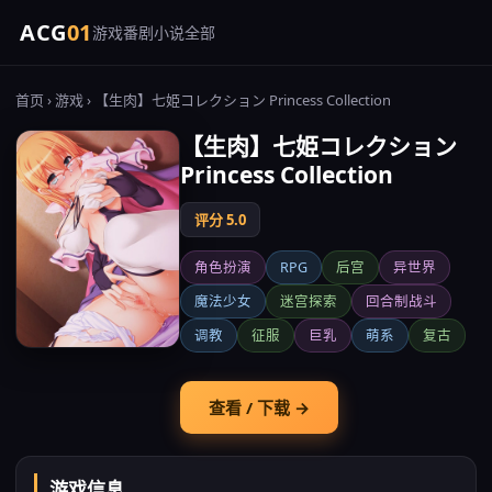
ACG
01
游戏
番剧
小说
全部
首页
›
游戏
› 【生肉】七姫コレクション Princess Collection
【生肉】七姫コレクション
Princess Collection
评分 5.0
角色扮演
RPG
后宫
异世界
魔法少女
迷宫探索
回合制战斗
调教
征服
巨乳
萌系
复古
查看 / 下载 →
游戏信息