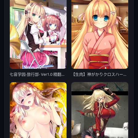
【生肉】神がかりクロスハート！
七音学园-旅行部- Ver1.0 精翻汉化版【PC10月】