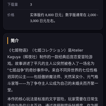
下载量
3
价格
实体版约 8,800 日元；数字版通常在 2,000 -
3,000 日元左右。
简介
《七姬物语》（七姫コレクション）是Atelier
Kaguya（辉夜社）制作的一款经典后宫恋爱冒险游
戏。故事讲述了平凡的主人公突然被卷入了一场名为
“七姬战争”的奇妙事件中。来自不同异世界的七位性格
迥异的公主——包括傲娇魔法师、天然呆女仆、元气格
斗家等——为了争夺主人公成为自己的未婚夫而齐聚一
堂。
本作的核心玩法是标准的文字冒险，玩家需要在日常生
活中与各位公主互动，通过选择肢提升好感度。作为辉