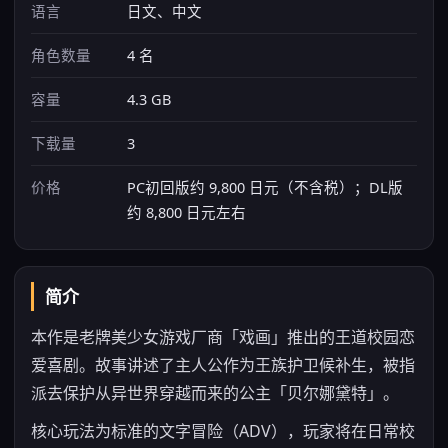
语言
日文、中文
角色数量
4 名
容量
4.3 GB
下载量
3
价格
PC初回版约 9,800 日元（不含税）；DL版
约 8,800 日元左右
简介
本作是老牌美少女游戏厂商「戏画」推出的王道校园恋
爱喜剧。故事讲述了主人公作为王族护卫候补生，被指
派去保护从异世界穿越而来的公主「贝尔娜黛特」。
核心玩法为标准的文字冒险（ADV），玩家将在日常校