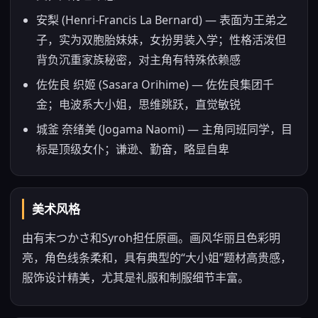
安梨 (Henri-Francis La Bernard) — 表面为王弟之
子，实为双胞胎妹妹，女扮男装入学；性格活泼但
背负沉重家族秘密，对主角有特殊依赖感
佐佐良 织姬 (Sasara Orihime) — 佐佐良集团千
金；电波系大小姐，思维跳跃，直觉敏锐
城釜 奈绪美 (Jogama Naomi) — 主角同班同学，目
标是顶级女仆；谦逊、勤奋，略显自卑
美术风格
由有末つかさ和Syroh担任原画。画风华丽且色彩明
亮，角色线条柔和，具有典型的“大小姐”题材高贵感，
服饰设计精美，尤其是礼服和制服细节丰富。