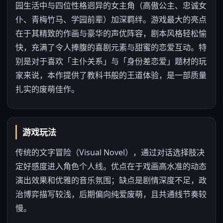
园生活中与四位性格迥异的女主角（高傲公主、忠诚女
仆、青梅竹马、学园前辈）加深羁绊。游戏最大的亮点
在于其精致的作画与豪华的声优阵容，剧本风格轻松愉
快，充满了令人捧腹的喜剧元素与甜蜜的恋爱互动。特
别是对于喜欢「主仆关系」与「身份差恋爱」题材的玩
家来说，本作提供了教科书般的王道体验，是一部质量
扎实的废萌佳作。
游戏玩法
传统的文字冒险（Visual Novel），通过对话选择肢决
定好感度进入角色个人线。优点在于戏画高水准的动态
演出效果和优雅的音乐氛围；缺点是剧情深度不足，政
治博弈描写较浅，后期偏向纯爱废萌，且共通线节奏较
慢。