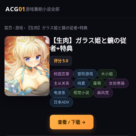
ACG
01
游戏
番剧
小说
全部
首页
›
游戏
› 【生肉】ガラス姫と鏡の従者+特典
【生肉】ガラス姫と鏡の従
者+特典
评分 5.0
校园恋爱
冒险游戏
大小姐
主从关系
纯爱
废萌
女扮男装
电波系
视觉小说
画风党
日本ADV
查看 / 下载 →