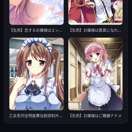
【生肉】恋するお嬢様はエッチな花嫁
【生肉】お嬢様は素直になれない
【生肉】お嬢様はご機嫌ナナメ
乙女系列全明星舞台剧资料片第一弹