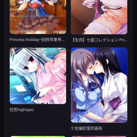
Princess Holiday~回转苹果亭的一千零一夜~
【生肉】七姫コレクション Princess Collection
任性highspec
少女编织爱的画布