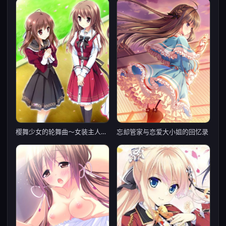
忘却管家与恋爱大小姐的回忆录
樱舞少女的轮舞曲～女装主人公们的受难记~