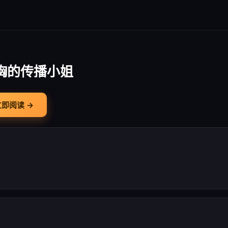
胸的传播小姐
立即阅读 →