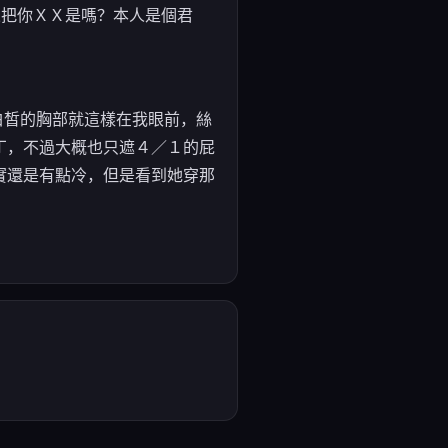
來把你ＸＸ是嗎？本人是個君
白皙的胸部就這樣在我眼前，絲
丁，不過大概也只遮４／１的屁
實還是有點冷，但是看到她穿那