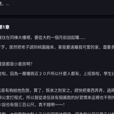
遇，…
第1章
我住在同棟大樓裡，要從大約一個月前說起囉……
歹歹，居然把老子調到桃園廠來，害我要遠離我可愛的家，還要
還是都是小套房啊？
房啦，因為一層樓將近２０戶所以什麼人都有，上班族啦，學生
真是有夠給他危險，算了，既來之則安之，趕快把東西弄弄，過
辦公室打程式，所以我從退伍就有個晨跑的好習慣來這裡也不例
少說也有個三百公尺，真不錯啊～～！