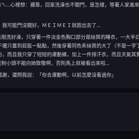
妹ㄟ…心裡想：襪靠，回家洗澡也不關門，是怎樣，等著人家進
，我可能門沒關好，ＭＥＩＭＥＩ就跑出去了…
且剛洗好澡，只穿著一件淡金色胸口部分是絲質的睡衣，一大半
下擺只蓋到屁股一點點，然後穿著同色系絲質的大丁（不是一字
份，而且我只穿了短短的運動褲，加上一件排汗衣，而且天氣其
克制小頭不能向她致敬啊，否則馬上就被看出來啦…
道謝，還問我說：「你去運動啊，以前怎麼沒看過你」