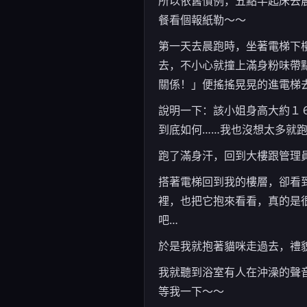
所以依舊慣例，五點半起床去
餐看個報紙勒～～
第一天去晨跑時，坐著電梯下
去，不小心就撞上滿身粉味帶
關係！」便搖搖晃晃的進電梯
說明一下：該小姐身高大約１
到底如何……我也沒想太多就跑
跑了滿身汗，回到大樓跟管理
搭著電梯回到我的樓層，卻看
裡，也把它抱來看看，真的是
吧…
於是我就抱著貓咪走過去，禮
我就聽到浴室有人在沖澡的聲
等我一下～～