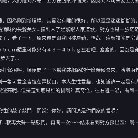
晨跑，大約跑到六點十五分在回家沖個澡，因為到公司只要五分
樓，因為剛到新環境，其實沒有睡的很好，所以還是迷迷糊糊的
點酒味的長髮美女…撞到人了趕緊跟人家道歉，對方也是一臉茫
去了，看了一下，原來還是跟我同樓層勒，怪哉！這應該就是房
６５ｃｍ體重可能只有４３－４５ｋｇ左右吧…瘦瘦的，因為是
步去了…
員打聲招呼，順便問了一下幫我裝網路的什麼時候會來，哈啦兩
到一隻可愛金吉拉在電梯口，本人生性愛貓，也知道這一定是有
很漂亮呢…但是這到底是誰的貓啊？真奇怪，往右邊一喵，看到
貌性的敲了敲門，問說：你好，請問這是你們家的貓嗎？
音…就再大聲一點敲門，再問一次～～結果看到對方探出頭：啊