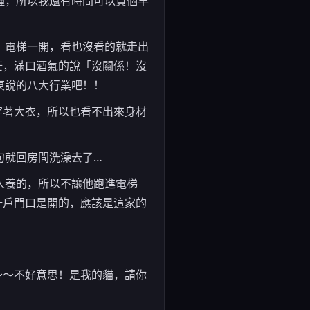
鐘，所以我還有時間可以買個早
，電梯一開，看也沒看的就走出
茫，滿口酒氣的說「沒關係！沒
東說的八大行業吧！！
穿著大衣，所以也看不出來身材
句就回房間洗澡去了…
人養的，所以不讓他跑進電梯
一戶門口是開的，應該是這家的
～～不好意思！是我的貓，請你