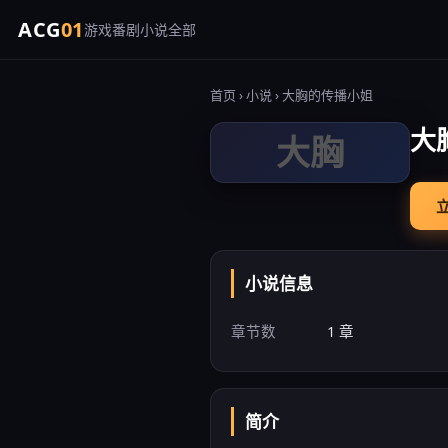
ACG
01
游戏
番剧
小说
全部
首页
›
小说
› 大胸的传播小姐
大
大胸
小说信息
章节数
1 章
简介