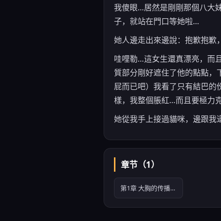
我傻眼…居然是剛剛那個八大
子，就站在門口等她啦…
她人邊走出來邊說：抱歉抱歉
哇哩勒…這女生還真漂亮，而
質部分剛好遮住了他的點點，
屁而已吧）我看了只有結巴的
樣，我整個脹紅…而且要極力
她從我手上接過貓咪，邊跟我
章节（1）
第1章 大胸的传播小姐 第1章