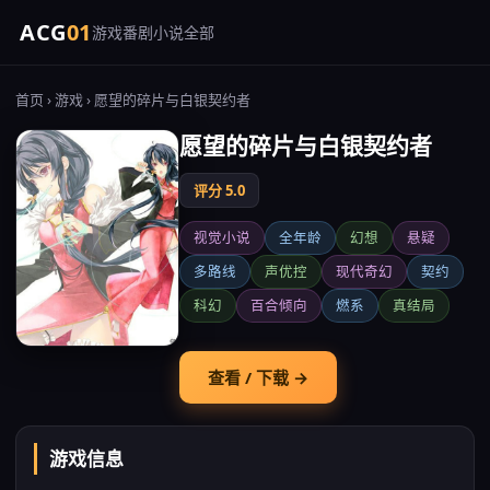
ACG
01
游戏
番剧
小说
全部
首页
›
游戏
› 愿望的碎片与白银契约者
愿望的碎片与白银契约者
评分 5.0
视觉小说
全年龄
幻想
悬疑
多路线
声优控
现代奇幻
契约
科幻
百合倾向
燃系
真结局
查看 / 下载 →
游戏信息