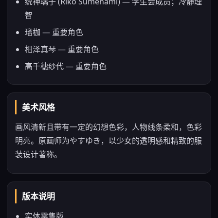
统神璃子 (Riko Sumenami) — 学生会成员；冷静理
智
瑠枷 — 重要角色
相泽真琴 — 重要角色
高千穗纱代 — 重要角色
美术风格
画风清新且带有一定的幻想色彩，人物线条柔和，色彩
明亮。原画师为やすゆき，以少女的透明感和精致的服
装设计著称。
版本说明
实体零售版