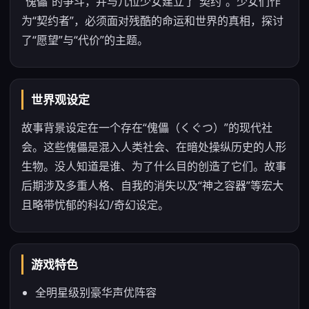
“傀儡”的争斗，并与几位少女建立了“契约”。少女们作
为“契约者”，必须面对残酷的命运和世界的真相，探讨
了“愿望”与“代价”的主题。
世界观设定
故事背景设定在一个存在“傀儡（くぐつ）”的现代社
会。这些傀儡是混入人类社会、在暗处操纵历史的人形
生物。没人知道是谁、为了什么目的创造了它们。故事
后期涉及多重人格、自我的消失以及“神之容器”等宏大
且略带忧郁的科幻/奇幻设定。
游戏特色
全明星级别豪华声优阵容