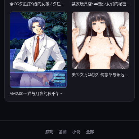
全CG夕凪庄S级的女孩 / 夕凪荘のS级の彼女たち 1+5G【20230315】
某家玩具店~半熟少女们的秘密交易とあるファンシーショップにて～半熟少女たちの秘密のトリヒキ～ 【PC0818】
美少女万华镜2 -勿忘草与永远的少女-
AM2:00～猫与月夜的秋千架～
游戏
番剧
小说
全部