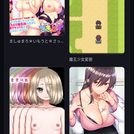
ましゅまろ☆いもうと☆さっきゅばす☆
魔王少女爱丽