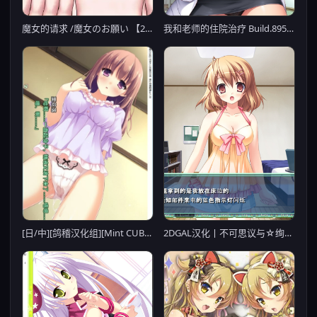
魔女的请求 /魔女のお願い 【20221230】
我和老师的住院治疗 Build.8955351 STEAM官方中文版【PC0818】
[日/中][鸽稽汉化组][Mint CUBE] あま恋シロップス ～恥じらう恋心でシたくなる甘神様の恋祭り～初回限定版/甘神大人的糖浆恋祭 V1.0 [2.6G【20230513】
2DGAL汉化丨不可思议与☆绚丽的魔法 云翻汉化版+存档+特典CD【20230818】