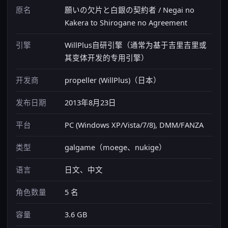
原名
願いの欠片と白銀の契約者 / Negai no
Kakera to Shirogane no Agreement
引擎
WillPlus自研引擎（通常为基于吉里吉里或
其变体开发的专用引擎）
开发商
propeller (WillPlus)（日本）
发布日期
2013年8月23日
平台
PC (Windows XP/Vista/7/8), DMM/FANZA
类型
galgame（moege、nukige）
语言
日文、中文
角色数量
5 名
容量
3.6 GB