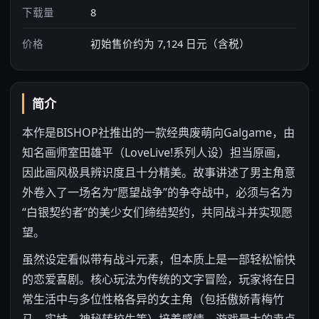
下载量
8
价格
初始售价约为 7,124 日元（含税）
简介
本作是BISHOP社推出的一款经典废萌向Galgame，由
知名画师室田雄平（LoveLive!系列人设）担当原画，
因此画风极具辨识度且十分精美。故事讲述了男主角意
外卷入了一场名为“愿望战争”的争夺战中，必须与名为
“白银契约者”的美少女们缔结契约，共同战斗并实现愿
望。
虽然设定看似带有战斗元素，但本质上是一部轻松愉快
的恋爱喜剧。核心玩法为传统的文字冒险，玩家将在日
常生活中与多位性格各异的女主角（包括傲娇青梅竹