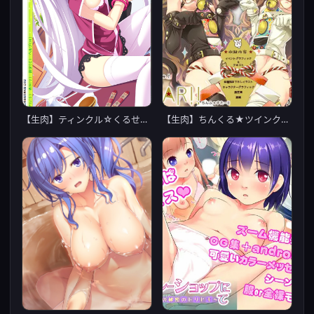
【生肉】ティンクル☆くるせいだーす -Passion Star Stream-
【生肉】ちんくる★ツインクル フェスティバル！