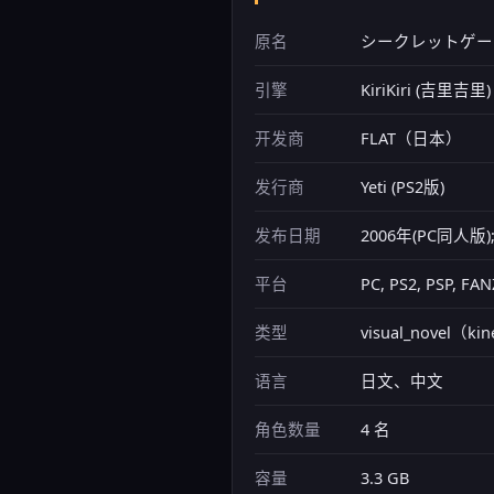
原名
シークレットゲーム -
引擎
KiriKiri (吉里吉里)
开发商
FLAT（日本）
发行商
Yeti (PS2版)
发布日期
2006年(PC同人版);
平台
PC, PS2, PSP, 
类型
visual_novel（ki
语言
日文、中文
角色数量
4 名
容量
3.3 GB