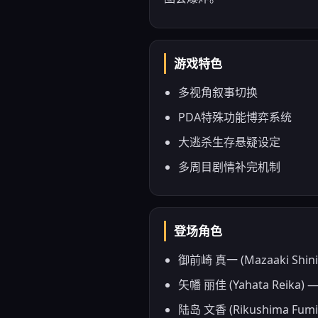
游戏特色
多视角叙事切换
PDA特殊功能博弈系统
大逃杀生存悬疑设定
多周目剧情补完机制
登场角色
御前崎 真一 (Mazaaki 
矢幡 丽佳 (Yahata Re
陆岛 文香 (Rikushima F