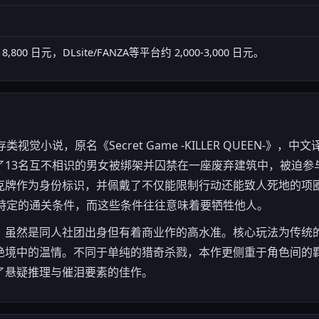
00 日元，DLsite/FANZA等平台约 2,000-3,000 日元。
视觉小说，原名《Secret Game -KILLER QUEEN-》
13名互不相识的男女被绑架并囚禁在一座废弃建筑中，被迫参与
克牌作为身份标识，并佩戴了不仅能限制行动还能致人死地的项
自特定的通关条件，而这些条件往往意味着要牺牲他人。
，虽然是同人社团出身但有着商业作的高水准。核心玩法为传统
绝境中的温情。不同于单纯的猎奇杀戮，本作更侧重于角色间的
了悬疑推理与催泪要素的佳作。