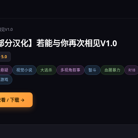
V1.0
部分汉化】若能与你再次相见V1.0
5.0
存悬疑
视觉小说
大逃杀
多视角叙事
智斗
血腥暴力
R18
亡游戏
看 / 下载 →