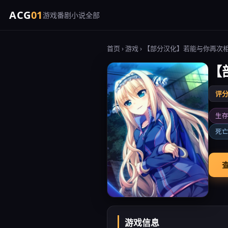
ACG
01
游戏
番剧
小说
全部
首页
›
游戏
› 【部分汉化】若能与你再次相见
【
评分 
生
死
查
游戏信息