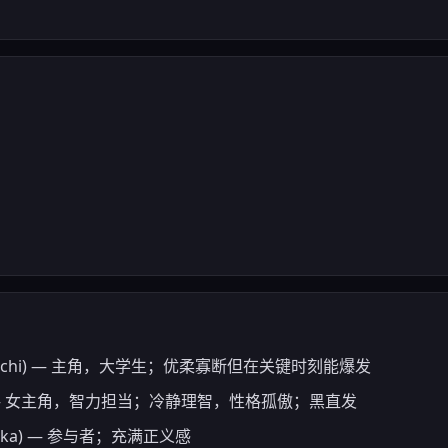
Shinichi) — 主角，大学生；优柔寡断但在关键时刻能爆发
ika) — 女主角，智力担当；冷静理智，性格孤傲；黑直发
umika) — 参与者；充满正义感