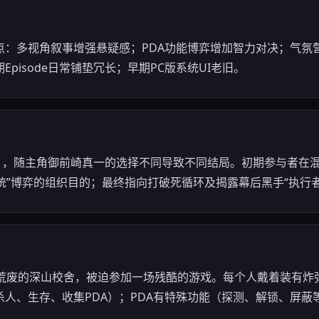
点：多视角叙事增强悬疑感；PDA功能博弈增加智力对决；气氛
pisode日常铺垫冗长；早期PC版系统UI老旧。
de），随主角御前崎真一的选择不同导致不同结局。初期参与者在
系统”博弈的组织目的；最终指向打破死循环及揭露幕后黑手“执行
荒废的深山校舍，被迫参加一场残酷的游戏。每个人戴着装有炸弹
人、生存、收集PDA）；PDA有特殊功能（探测、解锁、屏蔽