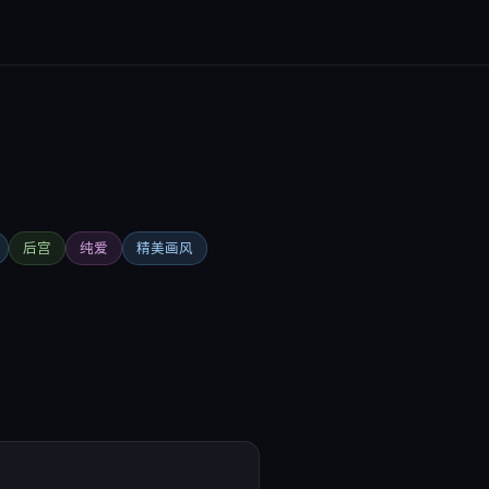
后宫
纯爱
精美画风