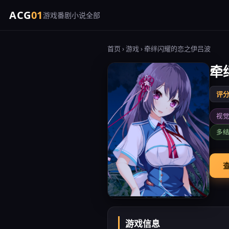
ACG
01
游戏
番剧
小说
全部
首页
›
游戏
› 牵绊闪耀的恋之伊吕波
牵
评分 
视
多
查
游戏信息