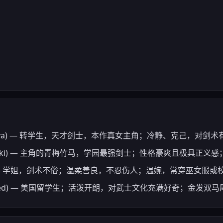
mi Saya) — 转学生，天才剑士，本作真女主角；冷静、克己，对
 Tsubaki) — 主角的青梅竹马，学园最强剑士；性格豪爽且极具正
hion) — 学姐，剑术不俗；温柔善良，不忍伤人；温婉，常穿巫女服或
odspeed) — 美国留学生；活泼开朗，对武士文化充满好奇；金发双马