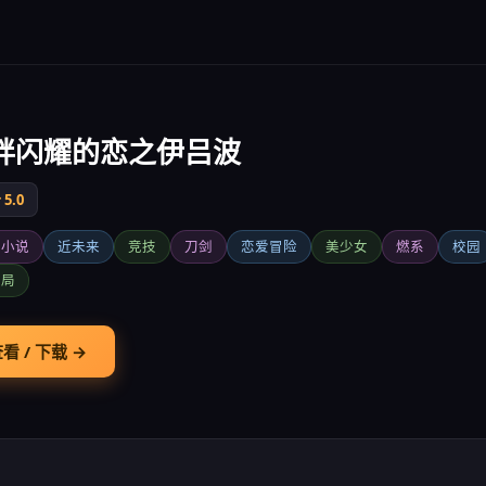
绊闪耀的恋之伊吕波
5.0
觉小说
近未来
竞技
刀剑
恋爱冒险
美少女
燃系
校园
结局
看 / 下载 →