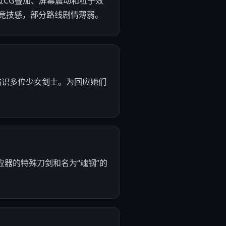
，通过CG叠加、屏幕震动和粒子效
竞技感，部分路线剧情薄弱。
结识多位少女剑士。为回应她们
应器的特殊刀剑和名为“魂钢”的