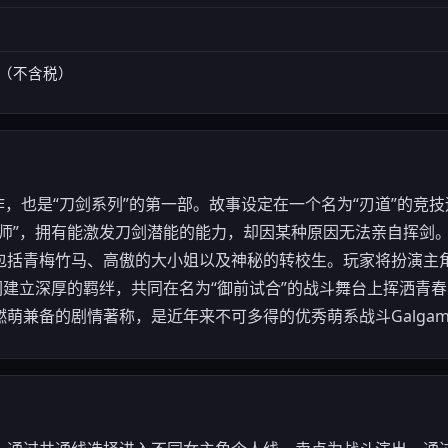
日元（不含税）
成名作，也是“刀剑系列”的第一部。故事设定在一个名为“刃道”的
刀师”，拥有能激发刀剑潜能的能力，却因某种原因无法亲自挥剑
包括青梅竹马、高傲的大小姐以及神秘的转校生。玩家将扮演主
们建立深厚的羁绊，共同在名为“御前试合”的战斗舞台上挥洒青
萌兼备的剧情著称，是近年来不可多得的优秀萌系战斗Galgam