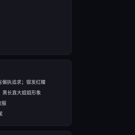
剑术有偏执追求；银发红瞳
义感；黑长直大姐姐形象
校服
尾