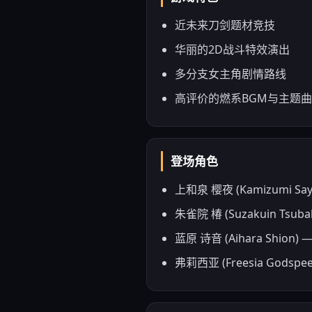
近未来刀剑题材竞技
华丽的2D战斗特效演出
多分支女主角剧情路线
高评价的燃系BGM与主题曲
登场角色
上和泉 樱夜 (Kamizu
朱雀院 椿 (Suzakuin
蓝原 诗音 (Aihara S
弗莉西亚 (Freesia G