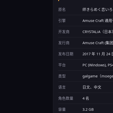
原名
绊きらめく恋いろ
引擎
Amuse Craft
开发商
CRYSTALiA（日本
发行商
Amuse Craft (
发布日期
2017 年 11 月 24 
平台
PC (Windows), PS
类型
galgame（moege
语言
日文、中文
角色数量
4 名
容量
3.2 GB