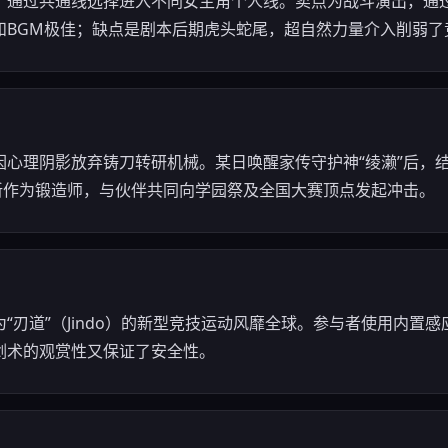
 Novel)。通过共通线选择进入不同女主角个人线。卖点为战斗演出
和BGM极佳；缺点是剧本后期虎头蛇尾，超自然力量介入削弱了
因心理阴影放弃铸刀转研机械。某日唤醒家传守护神“绫濑”后，
重新作为锻造师，与伙伴共同向学园祭及全国大赛顶点发起冲击。
“刃道”（Jindo）的新型竞技运动风靡全球。参与者使用内置感
剑术的观赏性又保证了安全性。