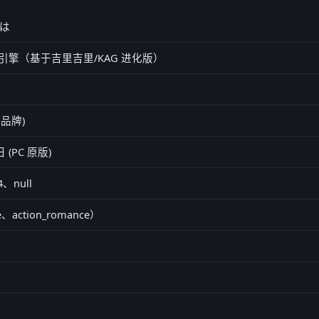
は
 通用引擎（基于吉里吉里/KAG 进化版）
）
集团品牌)
日 (PC 原版)
4、null
、action_romance）