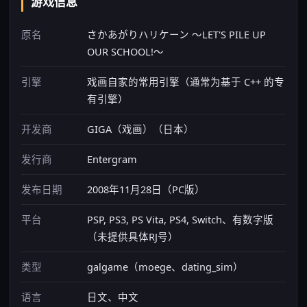
游戏信息
原名
さかあがりハリケーン ～LET'S PILE UP
OUR SCHOOL!～
引擎
戏画自家的常用引擎（通常为基于 C++ 的专
有引擎）
开发商
GIGA（戏画）（日本）
发行商
Entergram
发布日期
2008年11月28日（PC版）
平台
PSP, PS3, PS Vita, PS4, Switch、有数字版
（未提供具体RJ号）
类型
galgame（moege、dating_sim）
语言
日文、中文