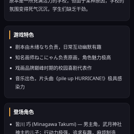
原本是一所充满活力的学校，但由于某种原因，学校的
氛围变得死气沉沉，学生们缺乏干劲。
游戏特色
剧本由木绪なち负责，日常互动幽默有趣
知名画师ねこにゃん负责原画，角色魅力极高
戏画品牌巅峰时期的校园喜剧代表作
音乐出色，片头曲《pile up HURRICANE!》极具感
染力
登场角色
皆川 巧 (Minagawa Takumi) — 男主角，武月神社
神主的儿子；行动力极强，追求有趣，麻烦制造