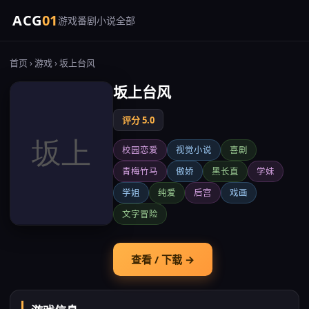
ACG
01
游戏
番剧
小说
全部
首页
›
游戏
› 坂上台风
坂上台风
评分 5.0
校园恋爱
视觉小说
喜剧
青梅竹马
傲娇
黑长直
学妹
学姐
纯爱
后宫
戏画
文字冒险
查看 / 下载 →