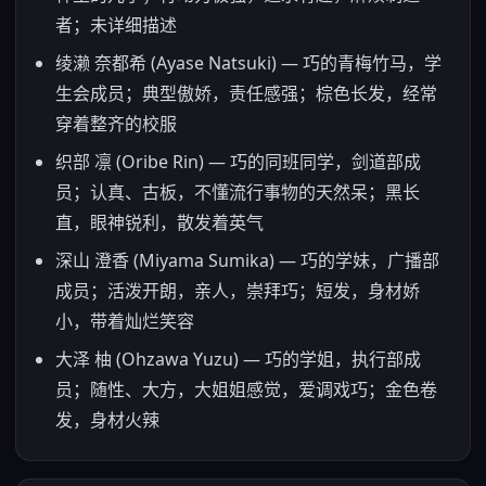
者；未详细描述
绫濑 奈都希 (Ayase Natsuki) — 巧的青梅竹马，学
生会成员；典型傲娇，责任感强；棕色长发，经常
穿着整齐的校服
织部 凛 (Oribe Rin) — 巧的同班同学，剑道部成
员；认真、古板，不懂流行事物的天然呆；黑长
直，眼神锐利，散发着英气
深山 澄香 (Miyama Sumika) — 巧的学妹，广播部
成员；活泼开朗，亲人，崇拜巧；短发，身材娇
小，带着灿烂笑容
大泽 柚 (Ohzawa Yuzu) — 巧的学姐，执行部成
员；随性、大方，大姐姐感觉，爱调戏巧；金色卷
发，身材火辣