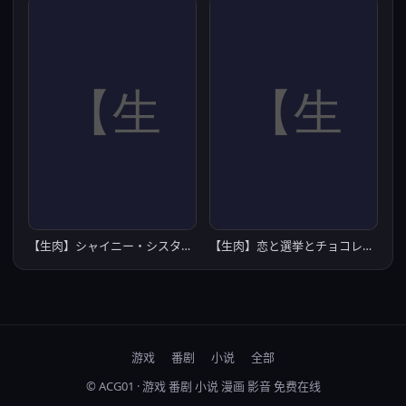
【生肉】シャイニー・シスターズ ～女装主人公アイドルプロジェクト
【生肉】恋と選挙とチョコレート HIGH RESOLUTION
游戏
番剧
小说
全部
© ACG01 · 游戏 番剧 小说 漫画 影音 免费在线