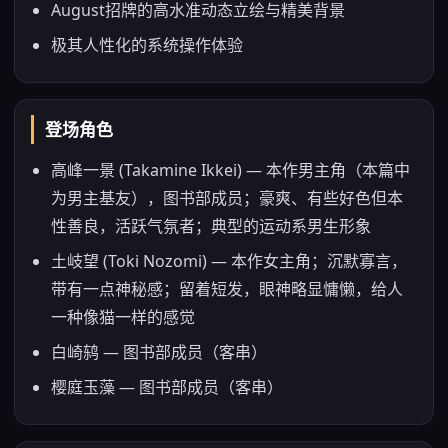
August招牌的高水准动态立绘与精美背景
极其人性化的系统操作体验
登场角色
高峰一景 (Takamine Ikkei) — 本作男主角（本篇中
为男主基友），图书部成员；豪爽、有些好色但本
性善良，活跃气氛者；典型的运动系男生形象
土岐望 (Toki Nozomi) — 本作女主角；沉默寡言，
带有一点神秘感；留着短发，眼神略显慵懒，给人
一种像猫一样的感觉
白崎鸫 — 图书部成员（客串）
樱庭玉藻 — 图书部成员（客串）