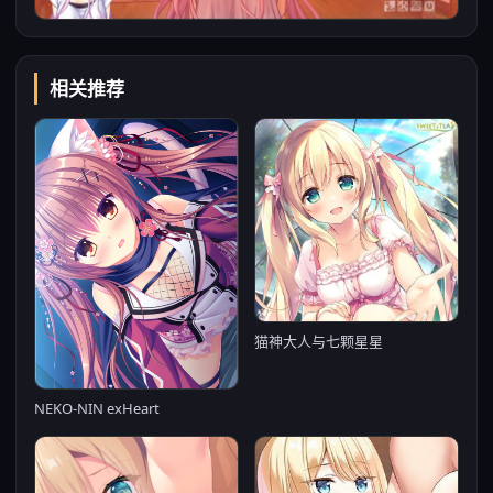
相关推荐
猫神大人与七颗星星
NEKO-NIN exHeart