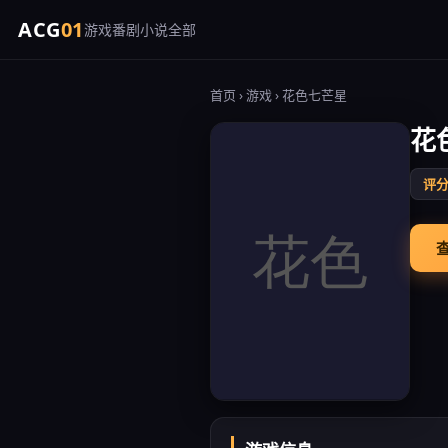
ACG
01
游戏
番剧
小说
全部
首页
›
游戏
› 花色七芒星
花
评分 
查