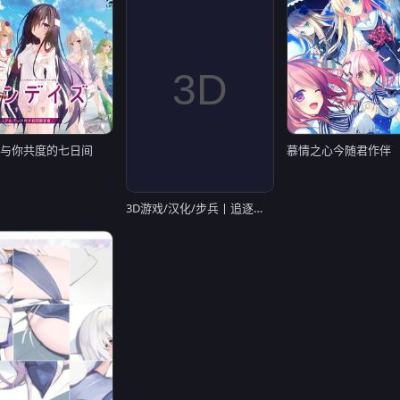
ys 与你共度的七日间
慕情之心今随君作伴
3D游戏/汉化/步兵丨追逐夏天的记忆/なつのうしろで Ver1.2 AI汉化去码版【20260203】