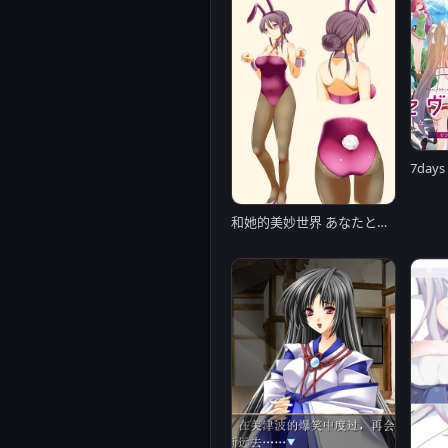
7da
和她的美妙世界 あなたとわたしの UNITY版【20221230】