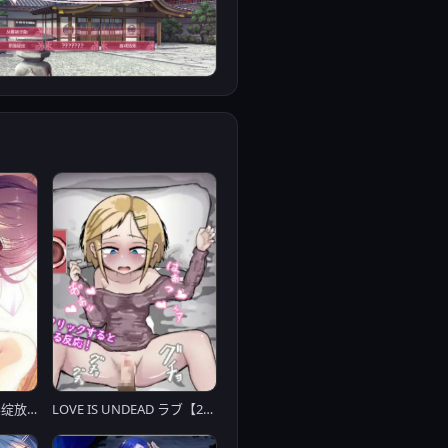
4月22日上架 五色浮影绽放于花之海洋【PC0818】
LOVE IS UNDEAD ラブ【20230315】