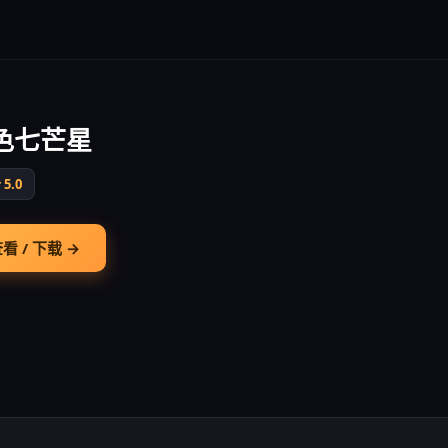
色七芒星
5.0
看 / 下载 →