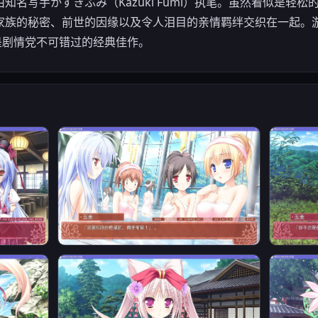
知名写手かずきふみ（Kazuki Fumi）执笔。虽然看似是轻
家族的秘密、前世的因缘以及令人泪目的亲情羁绊交织在一起。
是剧情党不可错过的经典佳作。