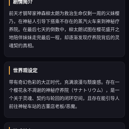
剧情简介
前天才钢琴家神森柳太朗为救治生命仅剩一周的义妹樱
乃，在神秘人引导下搭乘不存在的蒸汽火车来到神秘疗
养院。在最后七天的倒数中，柳太朗试图在樱花盛开之
地陪伴妹妹走完最后一程，却逐渐发现疗养院背后的灵
魂契约真相。
世界观设定
带有奇幻色彩的大正时代，充满浪漫与颓废感。存在一
个樱花永不凋谢的神秘疗养院（サナトリウム），是一
个关于灵魂、契约与轮回的闭环空间，且存在能引导人
前往神秘车站的古董店老板/恶魔。