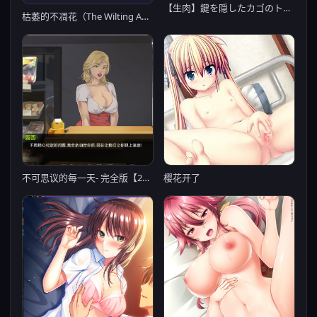
【生肉】鍵を隠したカゴのトリ-Bird in cage hiding the key-
枯萎的不凋花（The Wilting Amaranth）
不可思议的每一天- 完全版【20230327】
樱花开了