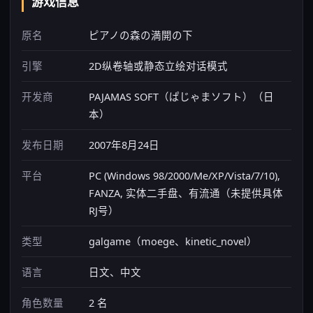
游戏信息
原名
ピアノの森の満開の下
引擎
2D纵卷轴或静态立绘对话模式
开发商
PAJAMAS SOFT（ぱじゃまソフト）（日
本）
发布日期
2007年8月24日
平台
PC (Windows 98/2000/Me/XP/Vista/7/10),
FANZA, 实体二手盘、有流通（未提供具体
RJ号）
类型
galgame（moege、kinetic_novel）
语言
日文、中文
角色数量
2 名