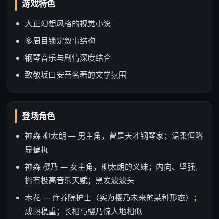
游戏特色
大正幻想风格的视觉小说
多周目锁定叙事结构
钢琴音乐与剧情深度结合
致敬坂口安吾名著的文学氛围
登场角色
神森 柳太朗 — 男主角，曾是天才钢琴家；温柔但略
显偏执
神森 樱乃 — 女主角，柳太朗的义妹；内向、坚强，
拥有极高音乐天赋；黑发波波头
木花 — 疗养院护士（实为樱乃未来的某种形态）；
成熟稳重；长相与樱乃惊人地相似