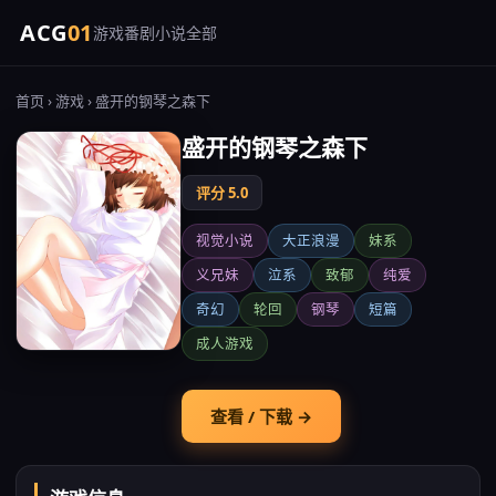
ACG
01
游戏
番剧
小说
全部
首页
›
游戏
› 盛开的钢琴之森下
盛开的钢琴之森下
评分 5.0
视觉小说
大正浪漫
妹系
义兄妹
泣系
致郁
纯爱
奇幻
轮回
钢琴
短篇
成人游戏
查看 / 下载 →