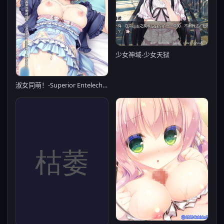
少女神域-少女天狱
淑女同萌！-Superior Entelecheia- / ハロー・レディ！ -Superior Entelecheia- 汉化硬盘版【PC0901】