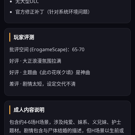
无大型DLC
官方修正补丁（针对系统环境问题）
玩家评测
批评空间 (ErogameScape)：65-70
好评 · 大正浪漫氛围拉满
好评 · 主题曲《此の花咲ク頃》是神曲
差评 · 剧情太短，设定交代不清
成人内容说明
包含约4-6场H场景，涉及纯爱、妹系、义兄妹、护士
题材。剧情包含与尸体结婚的描述，但H场景以生前或