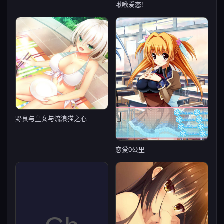
啾啾爱恋！
野良与皇女与流浪猫之心
恋爱0公里