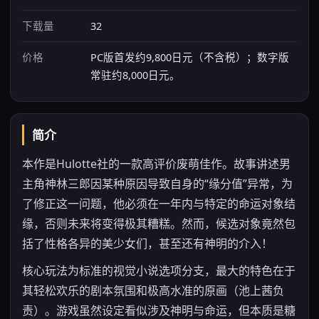
下载量
32
价格
PC版首发约9,800日元（不含税）；数字版
常驻约8,000日元。
简介
本作是Hulotte社的一款高评价废萌佳作。故事讲述男
主角神林三郎因某种原因导致自身的“缘分值”异常，为
了修正这一问题，他必须在一年内与特定的命运对象结
缘，否则未来将变得极其糟糕。然而，候选对象竟然包
括了性格各异的美少女们，甚至还有神明的介入！
核心玩法为标准的视觉小说选项分支，最大的特色在于
其轻松欢乐的剧本氛围和极高水准的原画（池上茜负
责）。游戏虽然设定看似涉及神明与命运，但本质是糖