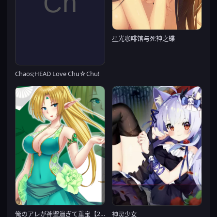
星光咖啡馆与死神之蝶
Chaos;HEAD Love Chu☆Chu!
俺のアレが神聖過ぎて重宝【20230315】
神灵少女