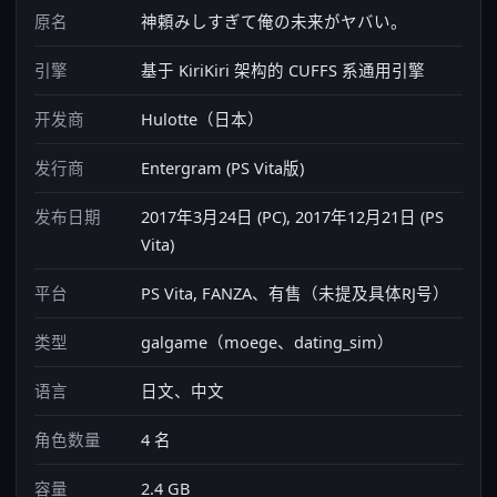
原名
神頼みしすぎて俺の未来がヤバい。
引擎
基于 KiriKiri 架构的 CUFFS 系通用引擎
开发商
Hulotte（日本）
发行商
Entergram (PS Vita版)
发布日期
2017年3月24日 (PC), 2017年12月21日 (PS
Vita)
平台
PS Vita, FANZA、有售（未提及具体RJ号）
类型
galgame（moege、dating_sim）
语言
日文、中文
角色数量
4 名
容量
2.4 GB