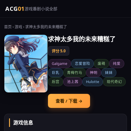
ACG
01
游戏
番剧
小说
全部
首页
›
游戏
› 求神太多我的未来糟糕了
求神太多我的未来糟糕了
评分 5.0
Galgame
恋爱冒险
废萌
纯爱
巨乳
青梅竹马
神明
妹妹
后宫
池上茜
Hulotte
现代奇幻
查看 / 下载 →
游戏信息