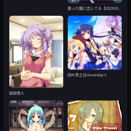
曇った瞳に恋してる【20230315】
四叶草之日cloverday's
姐姐情人