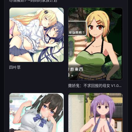
尽情撒娇♪～妈妈的家族计划
四叶草
撒娇鬼：不求回报的母女 V1.053精修汉化版+存档【20230315】