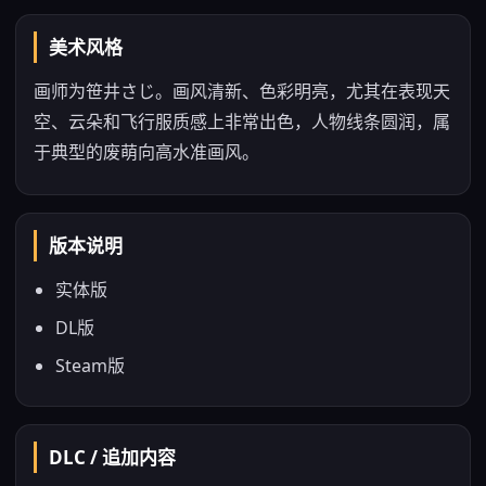
美术风格
画师为笹井さじ。画风清新、色彩明亮，尤其在表现天
空、云朵和飞行服质感上非常出色，人物线条圆润，属
于典型的废萌向高水准画风。
版本说明
实体版
DL版
Steam版
DLC / 追加内容