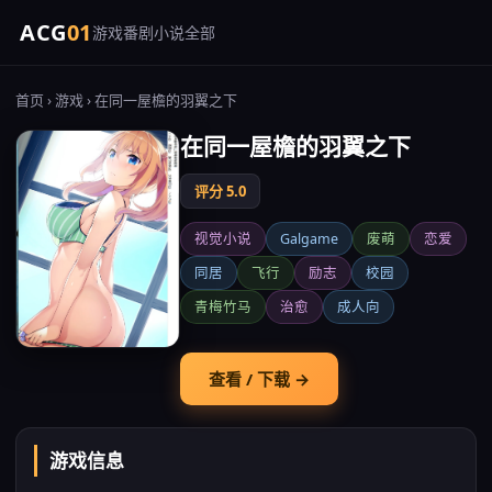
ACG
01
游戏
番剧
小说
全部
首页
›
游戏
› 在同一屋檐的羽翼之下
在同一屋檐的羽翼之下
评分 5.0
视觉小说
Galgame
废萌
恋爱
同居
飞行
励志
校园
青梅竹马
治愈
成人向
查看 / 下载 →
游戏信息