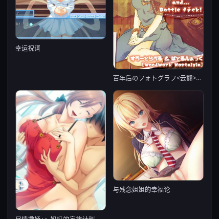
幸运祝词
百年后のフォトグラフ<云翻>【20221230】
与残念姐姐的幸福论