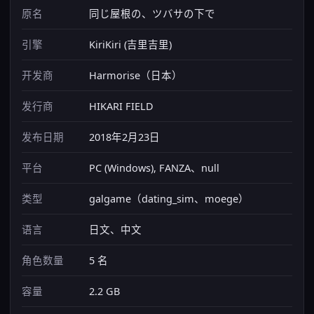
原名
同じ屋根の、ツバサの下で
引擎
KiriKiri (吉里吉里)
开发商
Harmorise（日本）
发行商
HIKARI FIELD
发布日期
2018年2月23日
平台
PC (Windows), FANZA、null
类型
galgame（dating_sim、moege）
语言
日文、中文
角色数量
5 名
容量
2.2 GB