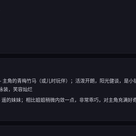
术
aruka) — 主角的青梅竹马（或儿时玩伴）；活泼开朗，阳光健谈，
泳装，笑容灿烂
Yuzu) — 遥的妹妹；相比姐姐稍微内敛一点，非常乖巧，对主角充