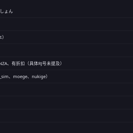
しょん
日本）
), FANZA、有折扣（具体RJ号未提及）
g_sim、moege、nukige）