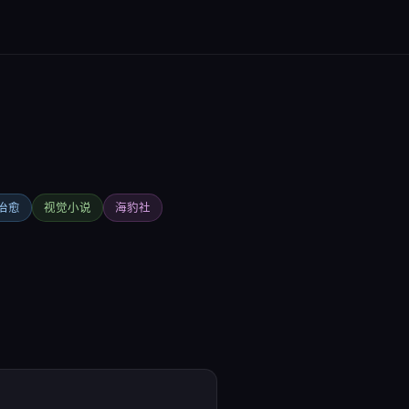
治愈
视觉小说
海豹社