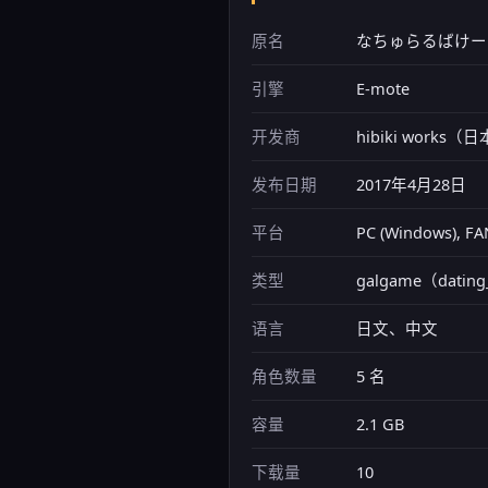
原名
なちゅらるばけー
引擎
E-mote
开发商
hibiki works（
发布日期
2017年4月28日
平台
PC (Windows
类型
galgame（datin
语言
日文、中文
角色数量
5 名
容量
2.1 GB
下载量
10