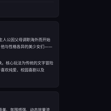
述了主人公因父母调职海外而开始
，他与性格各异的美少女们——
明快。核心玩法为传统的文字冒险
于喜欢纯爱、校园喜剧以及
面极美、氛围感强、动态效果流