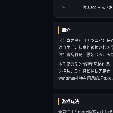
价格
约 8,800 日元
简介
《纯真之夏》（ナツコイ）是Win
独自生活，却意外被损友拉入
包括青梅竹马、傲娇会长、天
本作是典型的“废萌”风格作品
选择肢，剧情轻松愉快无雷点
Windmill社特有画风的玩
游戏玩法
全篇使用E-mote动态立绘