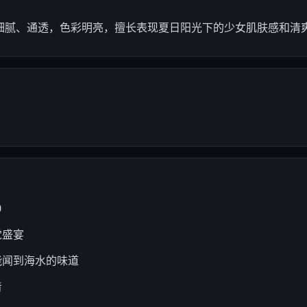
细腻、通透，色彩明亮，擅长表现夏日阳光下的少女肌肤感和清
0
觉盛宴
能闻到海水的味道
着