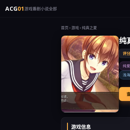
ACG
01
游戏
番剧
小说
全部
首页
›
游戏
› 纯真之夏
纯
评分 
纯
浅
查
游戏信息