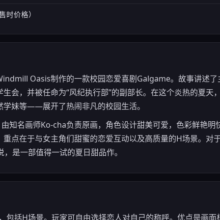
（发售时价格）
dmill Oasis制作的一款校园恋爱喜剧Galgame。故事讲
学生会，并被任命为“风纪执行部”的副部长。在这个炎热的夏天
然学妹等——展开了热闹非凡的校园生活。
，由知名画师Ko-cha负责原画，角色设计甜美可爱，色彩鲜艳
，重点在于与女主角们甜蜜的恋爱互动以及高质量的H场景。对
家来说，是一部值得一试的夏日甜品作。
系统，包括H场景。玩家可自由选择恋人对自己的称呼。优点是画