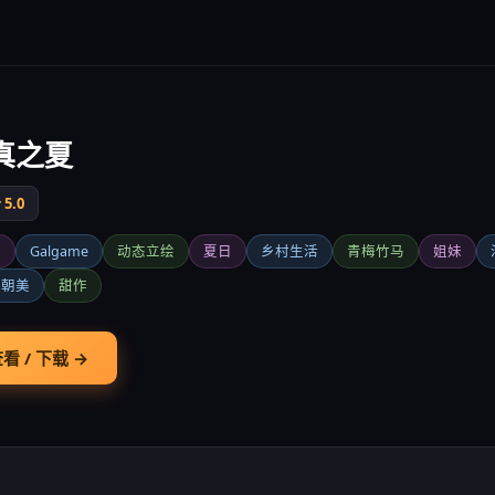
真之夏
5.0
爱
Galgame
动态立绘
夏日
乡村生活
青梅竹马
姐妹
海朝美
甜作
看 / 下载 →