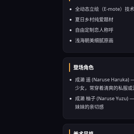
全动态立绘（E-mote）技
夏日乡村纯爱题材
自由定制恋人称呼
浅海朝美细腻原画
登场角色
成濑 遥 (Naruse H
少女，常穿着清爽的私服或
成濑 柚子 (Naruse 
妹妹的亲切感
美术风格