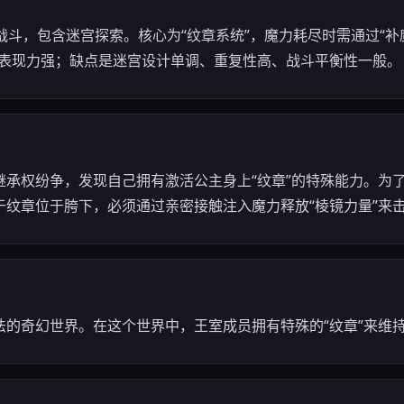
斗，包含迷宫探索。核心为“纹章系统”，魔力耗尽时需通过“补魔”环
G表现力强；缺点是迷宫设计单调、重复性高、战斗平衡性一般。
继承权纷争，发现自己拥有激活公主身上“纹章”的特殊能力。为
于纹章位于胯下，必须通过亲密接触注入魔力释放“棱镜力量”来
法的奇幻世界。在这个世界中，王室成员拥有特殊的“纹章”来维