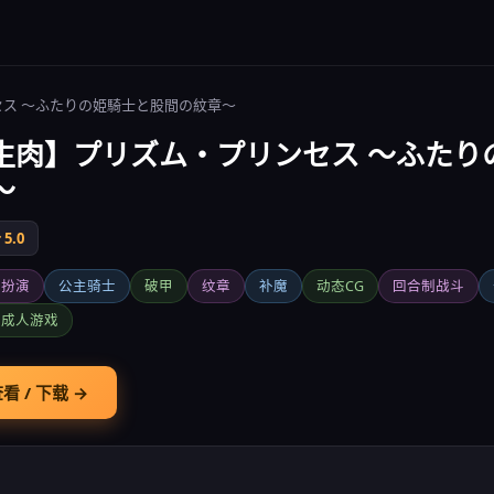
セス ～ふたりの姫騎士と股間の紋章～
生肉】プリズム・プリンセス ～ふたり
～
5.0
色扮演
公主骑士
破甲
纹章
补魔
动态CG
回合制战斗
本成人游戏
看 / 下载 →