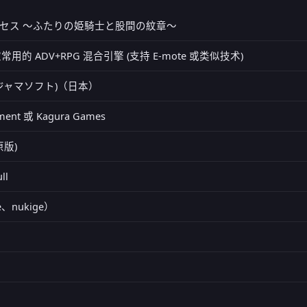
セス ～ふたりの姫騎士と股間の紋章～
 自家常用的 ADV+RPG 混合引擎 (支持 E-mote 或类似技术)
t (パジャマソフト)（日本）
nment 或 Kagura Games
原版)
ll
e、nukige）