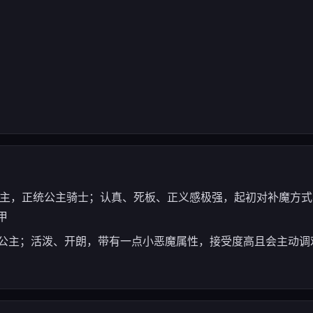
王国第一公主，正统公主骑士；认真、死板、正义感极强，起初对补魔
甲
— 王国第二公主；活泼、开朗，带有一点小恶魔属性，接受度高且会主