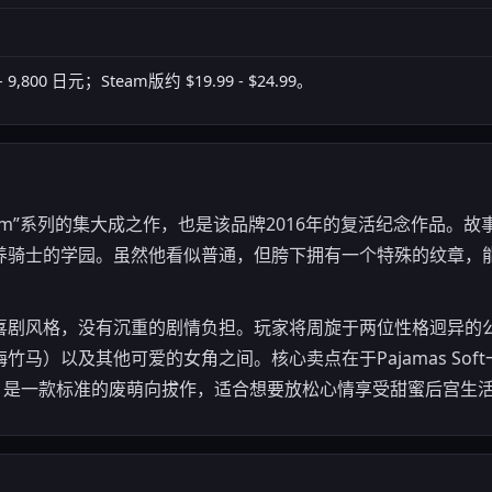
9,800 日元；Steam版约 $19.99 - $24.99。
典“Prism”系列的集大成之作，也是该品牌2016年的复活纪念作
养骑士的学园。虽然他看似普通，但胯下拥有一个特殊的纹章，
喜剧风格，没有沉重的剧情负担。玩家将周旋于两位性格迥异的
马）以及其他可爱的女角之间。核心卖点在于Pajamas Sof
，是一款标准的废萌向拔作，适合想要放松心情享受甜蜜后宫生