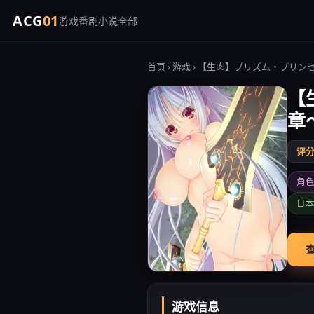
ACG
01
游戏
番剧
小说
全部
首页
›
游戏
› 【生肉】プリズム・プリン
【
章
评分 
角
日
查
游戏信息