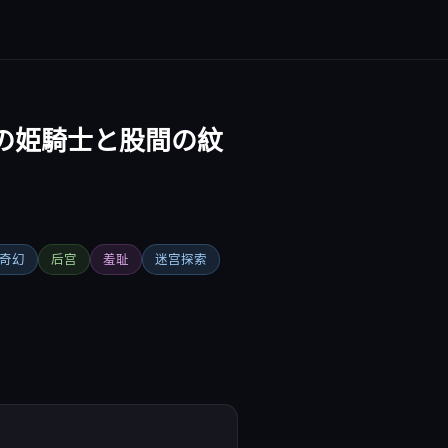
の姫騎士と股間の紋
奇幻
后宫
羞耻
迷宫探索