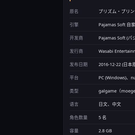
原名
プリズム・プリン
引擎
Pajamas Soft
开发商
Pajamas Sof
发行商
Wasabi Entertai
发布日期
2016-12-22 (日本
平台
PC (Windows)、nu
类型
galgame（moeg
语言
日文、中文
角色数量
5 名
容量
2.8 GB