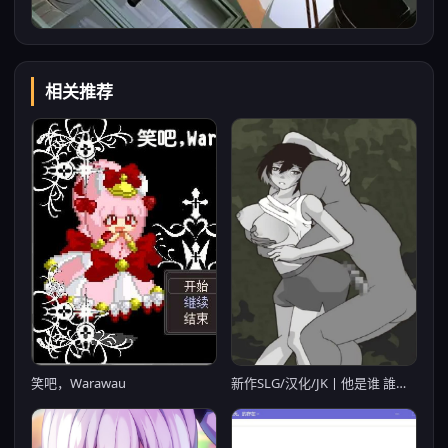
相关推荐
新作SLG/汉化/JK丨他是谁 誰ぞ彼 【20251229】
笑吧，Warawau