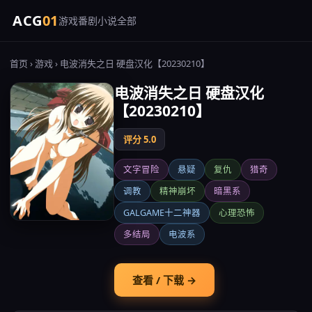
ACG
01
游戏
番剧
小说
全部
首页
›
游戏
› 电波消失之日 硬盘汉化【20230210】
电波消失之日 硬盘汉化
【20230210】
评分 5.0
文字冒险
悬疑
复仇
猎奇
调教
精神崩坏
暗黑系
GALGAME十二神器
心理恐怖
多结局
电波系
查看 / 下载 →