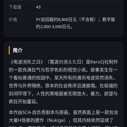
下载量
43
价格
PC初回版约8,800日元（不含税）；数字版
约2,000-3,000日元。
简介
《电波消失之日》（電波の消えた日）是KeroQ社制作
的一款充满狂气与哲学色彩的视觉小说。故事发生在一
个看似普通的校园中，某天所有的通讯电波突然消失，
世界与外界隔绝，原本的社会秩序迅速崩塌。在极端的
封闭环境下，人性的黑暗面被无限放大，暴力、欲望与
疯狂开始蔓延。
本作由SCA-自负责剧本与原画，虽然表面上是一款包含
大量H场景的拔作（Nukige），但其内核依然延续了