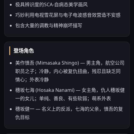
极具辨识度的SCA-自病态美学画风
巧妙利用电视雪花屏与电子电波感音效营造不安感
包含大量的调教与精神崩坏描写
登场角色
美作慎吾 (Mimasaka Shingo) — 男主角，航空公司
职员之子；冷静，内心被复仇扭曲，残忍且缺乏同
情心；外表冷静
穗坂七海 (Hosaka Nanami) — 女主角，仇人穗坂健
一的女儿；单纯、善良、有些软弱；萌系外表
穗坂健一 — 名义上的反派，七海的父亲，慎吾的复
仇目标