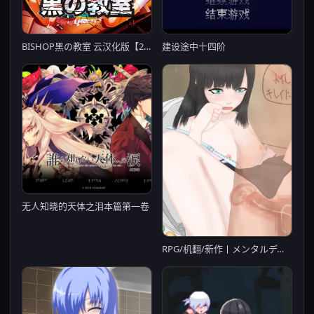
建设途中十四阶
BISHOP黑の教室 云汉化版【20221230】
无人知晓的天体之泪本篇第一卷
RPG/机翻/新作丨メンタルディバイド【20240329】