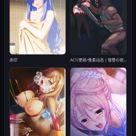
赤印
ACT/更新/像素动态丨復讐の夜霧 Yagiri 動作確認版0.25 V2023.8.31【20230913】