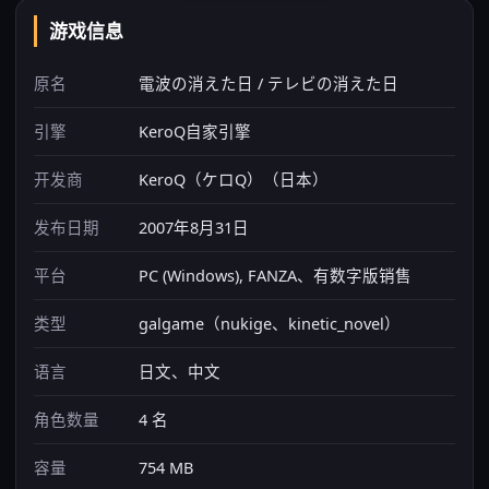
游戏信息
原名
電波の消えた日 / テレビの消えた日
引擎
KeroQ自家引擎
开发商
KeroQ（ケロQ）（日本）
发布日期
2007年8月31日
平台
PC (Windows), FANZA、有数字版销售
类型
galgame（nukige、kinetic_novel）
语言
日文、中文
角色数量
4 名
容量
754 MB