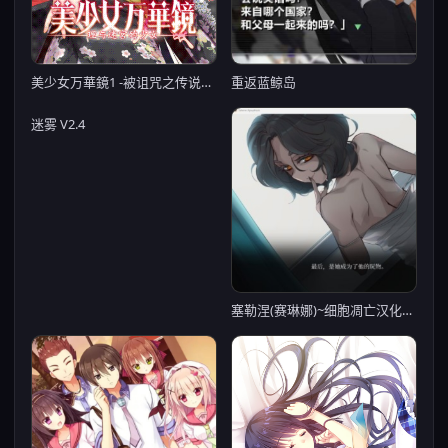
重返蓝鲸岛
美少女万華鏡1 -被诅咒之传说少女-
迷雾 V2.4
塞勒涅(赛琳娜)~细胞凋亡汉化版【20230327】