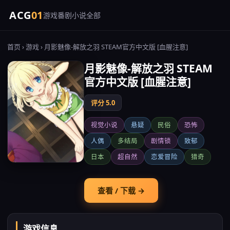
ACG
01
游戏
番剧
小说
全部
首页
›
游戏
› 月影魅像-解放之羽 STEAM官方中文版 [血腥注意]
月影魅像-解放之羽 STEAM
官方中文版 [血腥注意]
评分 5.0
视觉小说
悬疑
民俗
恐怖
人偶
多结局
剧情锁
致郁
日本
超自然
恋爱冒险
猎奇
查看 / 下载 →
游戏信息