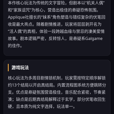
本作核心玩法为传统的文字冒险，但剧本以“机关人偶”
和“家族诅咒”为核心，营造出极佳的悬疑恐怖氛围。
Applique社擅长的“妹系”角色塑造与错综复杂的伏笔回
收是最大亮点。随着剧情推进，玩家将层层剥开名为
“活人偶”的真相，体验一段跨越血缘与禁忌的凄美爱情
故事。剧本逻辑严密，反转惊人，是悬疑系Galgame
的佳作。
游戏玩法
核心玩法为多周目剧情锁机制，玩家需按特定顺序解锁
约13个结局以开启真结局。内置流程图系统方便跳转分
支。优点是悬疑氛围营造极佳，音乐配合紧密，节奏紧
凑；缺点是后期真结局解释过于玄学，部分伏笔收回生
硬，且本质为纯文字选择，玩法单一。