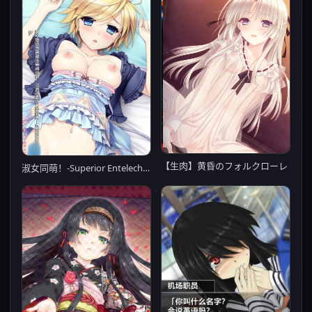
【生肉】黄昏のフォルクローレ
淑女同萌！-Superior Entelecheia- / ハロー・レディ！ -Superior Entelecheia- 汉化硬盘版【PC0901】