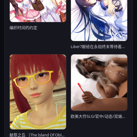
编织时间的约定
Liber7献给在永劫终末等待着的你
欧美大作SLG/官中/动态/双端丨失忆症 重制版 Amnesia Remaster v0.106 官方中文步兵版【20260202】
献祭之岛 （The Island Of Oblation） V0.1