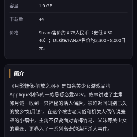
容量
1.9 GB
下载量
44
价格
Steam售价约￥78人民币（史低￥30-
40）；DLsite/FANZA售价约3,300 - 8,000日
元。
简介
《月影魅像-解放之羽-》是知名美少女游戏品牌
Applique制作的一款悬疑恋爱ADV。故事讲述了主角
卯月诚一收到一只神秘的活人偶后，被迫返回阔别已久
的故乡“如月镇”。在这个被古老习俗和机关人偶传说笼
罩的小镇中，主角不仅要面对青梅竹马、义妹等美少女
的重逢，更卷入了一系列离奇的连环杀人事件。