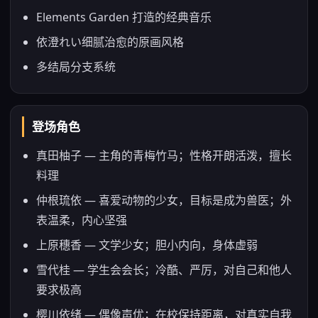
Elements Garden 打造的经典音乐
依澄れい细腻治愈的原画风格
多结局分支系统
登场角色
真田柚子 — 主角的青梅竹马；性格开朗活泼，擅长
料理
仲根琉依 — 喜爱动物的少女，目标是成为兽医；外
表温柔，内心坚强
上原穗香 — 文学少女；胆小内向，身体虚弱
雪代桂 — 学生会会长；冷酷、严厉，对自己和他人
要求极高
樱川依绪 — 偶像声优；在校保持距离，对真实自我