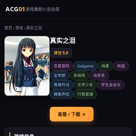
ACG
01
游戏
番剧
小说
全部
首页
›
游戏
› 真实之泪
真实之泪
评分 5.0
恋爱冒险
Galgame
纯爱
校园
全年龄
多结局
治愈系
青梅竹马
文学少女
学生会会长
偶像声优
行程管理
查看 / 下载 →