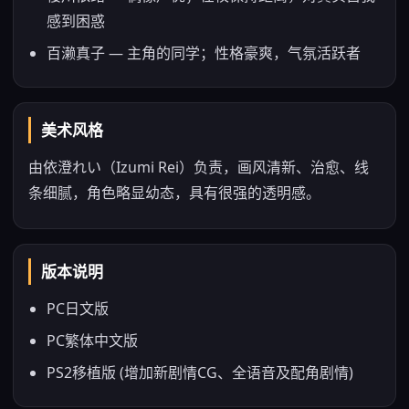
感到困惑
百濑真子 — 主角的同学；性格豪爽，气氛活跃者
美术风格
由依澄れい（Izumi Rei）负责，画风清新、治愈、线
条细腻，角色略显幼态，具有很强的透明感。
版本说明
PC日文版
PC繁体中文版
PS2移植版 (增加新剧情CG、全语音及配角剧情)