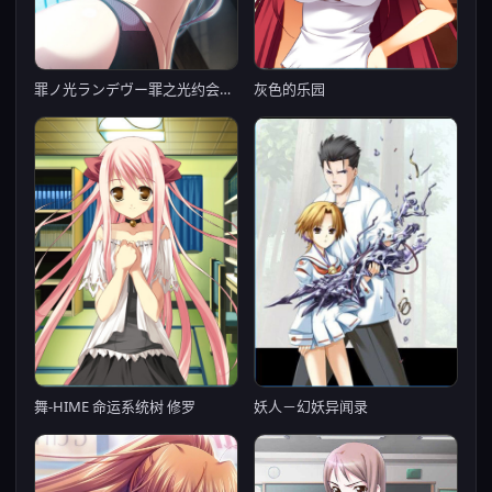
罪ノ光ランデヴー罪之光约会【PC0818】
灰色的乐园
舞-HIME 命运系统树 修罗
妖人－幻妖异闻录