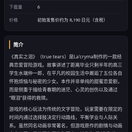
下载量
6
价格
初始发售价约为 8,190 日元（含税）
简介
《真实之泪》（true tears）是La'cryma制作的一款经
典恋爱冒险游戏。故事讲述了距离毕业只剩半年的高三
学生水端仲一郎，在平凡的校园生活中邂逅了五位各自
怀抱烦恼与秘密的少女。本作并非单纯的甜蜜恋爱剧，
而是侧重于描绘青春期的迷茫、心灵的创伤以及通过
“眼泪”获得的救赎。
游戏的核心玩法为传统的文字冒险，玩家需要在限定的
时间内通过选择肢决定行动路线，平衡学业与人际关
系。虽然同名动画非常著名，但游戏原作的剧情与动画