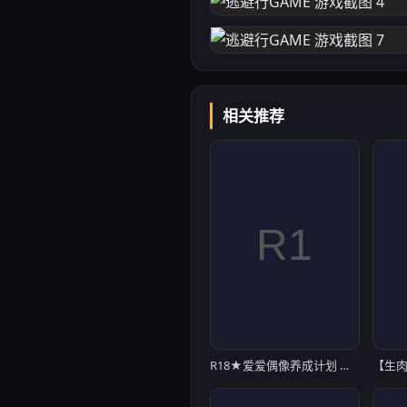
相关推荐
R18★爱爱偶像养成计划 性のぷろでゅーす★ミ【20221230】