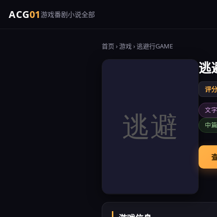
ACG
01
游戏
番剧
小说
全部
首页
›
游戏
› 逃避行GAME
逃
评分 
文
中
查