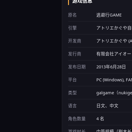
游戏信息
原名
逃避行GAME
引擎
アトリエかぐや自
开发商
アトリエかぐや (Atel
发行商
有限会社アイオー（
发布日期
2013年6月28日
平台
PC (Windows
类型
galgame（nukig
语言
日文、中文
角色数量
4 名
游戏时长
中篇规模（剧本长