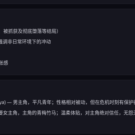
、被抓获及彻底堕落等结局）
合，强调非日常环境下的冲动
张感
 Kazuya) — 男主角，平凡青年；性格相对被动，但在危机时刻有保护
o) — 主要女主角，主角的青梅竹马；温柔体贴，对主角绝对信任，