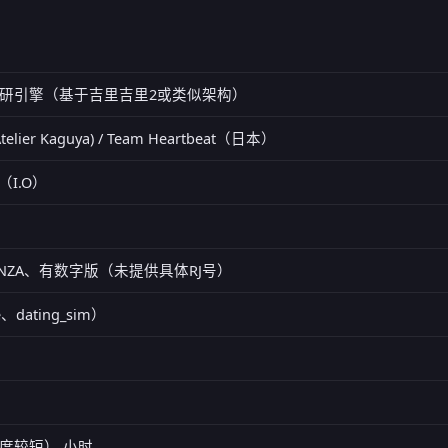
研引擎（基于吉里吉里2或类似架构）
ier Kaguya) / Team Heartbeat（日本）
I.O）
), FANZA、有数字版（未提供具体RJ号）
e、dating_sim）
度较短） 小时