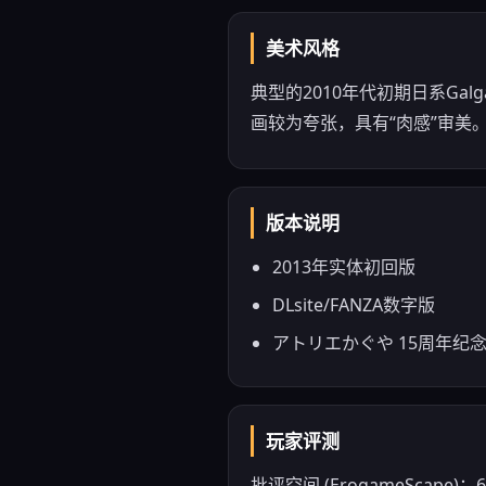
美术风格
典型的2010年代初期日系Ga
画较为夸张，具有“肉感”审美
版本说明
2013年实体初回版
DLsite/FANZA数字版
アトリエかぐや 15周年纪
玩家评测
批评空间 (ErogameScape)：6