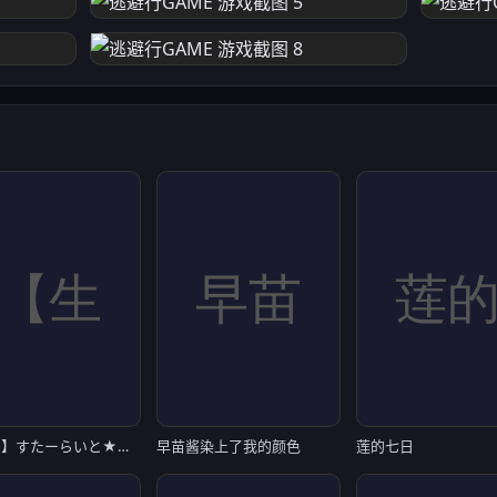
【生肉】すたーらいと★アイドル -COLORFUL TOP STAGE！-
早苗酱染上了我的颜色
莲的七日