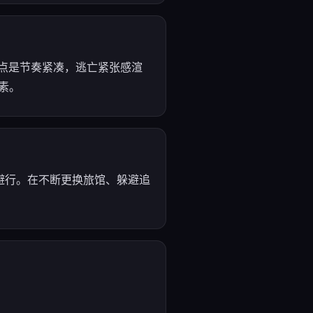
优点是节奏紧凑，逃亡紧张感渲
素。
避行。在不断更换旅馆、躲避追
。