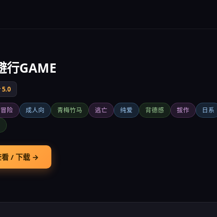
避行GAME
5.0
字冒险
成人向
青梅竹马
逃亡
纯爱
背德感
拔作
日系
篇
看 / 下载 →