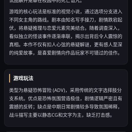
试图解开笼罩在校园中的死亡诅咒。
游戏的核心玩法是标准的视觉小说，通过选项分支进入
不同女主角的路线。剧本由知名写手操刀，剧情跌宕起
伏，将悬疑推理与恋爱元素完美结合。随着调查深入，
看似独立的怪谈事件逐渐串联，揭示出背后令人震惊的
真相。本作不仅有扣人心弦的悬疑解谜，更有感人至深
的纯爱故事，是喜爱剧情向作品玩家不可错过的佳作。
游戏玩法
类型为悬疑恐怖冒险 (ADV)，采用传统的文字选择肢分
支系统。优点是恐怖氛围营造极佳，剧情逻辑严密且有
震撼的反转；缺点是中期日常剧情较多导致氛围稀释，
战斗描写主要以静态CG和文字为主，缺乏打击感。