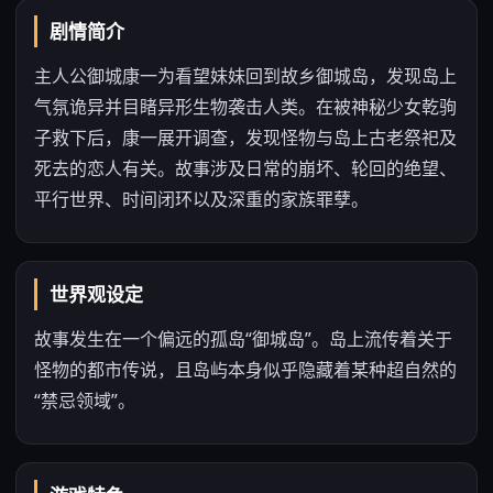
剧情简介
主人公御城康一为看望妹妹回到故乡御城岛，发现岛上
气氛诡异并目睹异形生物袭击人类。在被神秘少女乾驹
子救下后，康一展开调查，发现怪物与岛上古老祭祀及
死去的恋人有关。故事涉及日常的崩坏、轮回的绝望、
平行世界、时间闭环以及深重的家族罪孽。
世界观设定
故事发生在一个偏远的孤岛“御城岛”。岛上流传着关于
怪物的都市传说，且岛屿本身似乎隐藏着某种超自然的
“禁忌领域”。