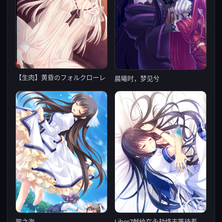
【生肉】黄昏のフォルクローレ
晨曦时，梦见兮
翠之海
Liber7献给在永劫终末等待着的你