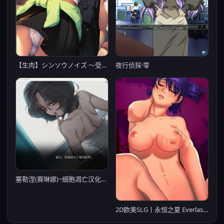
【生肉】シンソウノイズ ～受信探偵の事件簿～
夜行侦探·零
塞勒涅(赛琳娜)~细胞凋亡汉化版【20230327】
2D欧美SLG丨永恒之夏 Everlasting Summer B13972801 STEAM官中+CG+补丁 【20240909】