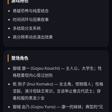
游戏特色
悬疑恐怖与纯爱结合
时间闭环与因果叙事
多结局分支系统
高分辨率动态演出效果
登场角色
御城 康一 (Gojou Kouichi) — 主人公，大学生；性
格稳重但内心受过创伤
乾 驹子 (Inui Komako) — 女主角，怪物猎人；性格
坚毅、清冷但缺乏常识，言谈举止像古代武士；穿
着校服的黑发少女
御城 由乃 (Gojou Yuno) — 康一的妹妹；典型的“兄