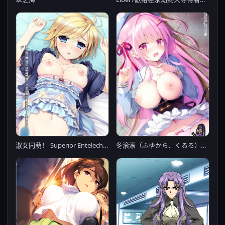
冬滚滚（ふゆから、くるる）【PC0818】
淑女同萌！-Superior Entelecheia- / ハロー・レディ！ -Superior Entelecheia- 汉化硬盘版【PC0901】