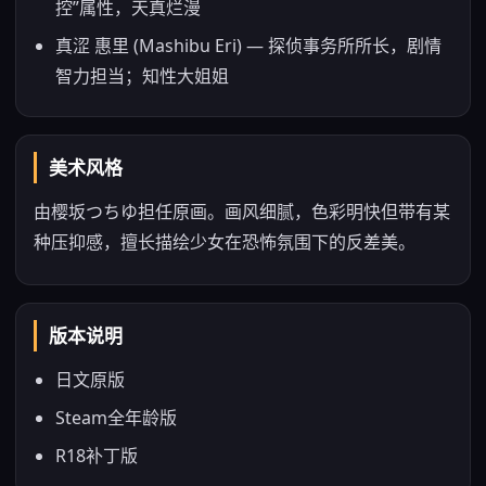
控”属性，天真烂漫
真涩 惠里 (Mashibu Eri) — 探侦事务所所长，剧情
智力担当；知性大姐姐
美术风格
由樱坂つちゆ担任原画。画风细腻，色彩明快但带有某
种压抑感，擅长描绘少女在恐怖氛围下的反差美。
版本说明
日文原版
Steam全年龄版
R18补丁版