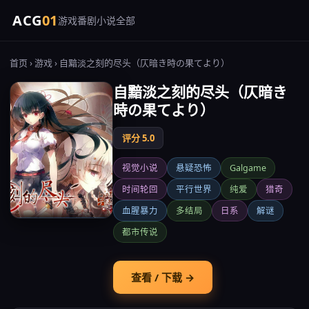
ACG
01
游戏
番剧
小说
全部
首页
›
游戏
› 自黯淡之刻的尽头（仄暗き時の果てより）
自黯淡之刻的尽头（仄暗き
時の果てより）
评分 5.0
视觉小说
悬疑恐怖
Galgame
时间轮回
平行世界
纯爱
猎奇
血腥暴力
多结局
日系
解谜
都市传说
查看 / 下载 →