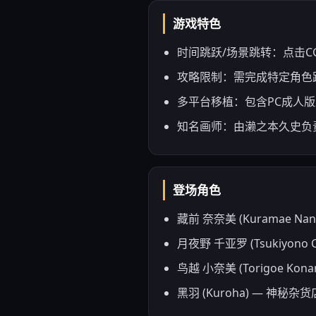
游戏特色
时间跳跃/场景跳转：点击
攻略限制：需完成特定角色路线
多平台移植：包含PC成人版
知名画师：由濑之本久史负
登场角色
藏前 奈奈美 (Kuramae
月夜野 千亚罗 (Tsukiyo
鸟越 小奈美 (Torigoe Ko
黑羽 (Kuroha) — 