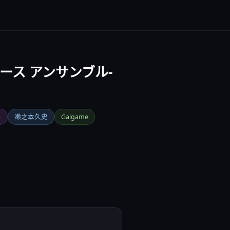
ムピース アンサンブル-
系
濑之本久史
Galgame