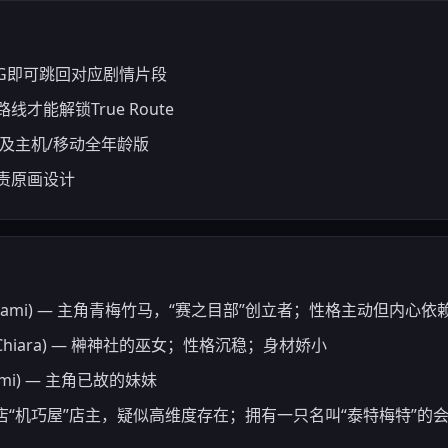
CG即可跳回对应剧情片段
才能解锁True Route
及主机/移动全年龄版
责原画设计
 Nanami) — 主角青梅竹马，“赛之目部”创立者；性格主动但内心依
no Chiara) — 榊神社的巫女；性格沉稳；身材娇小
nami) — 主角已故的妹妹
神秘杂货店“机巧屋”店主，疑似高维度存在；拥有一只名叫“泰特梅特”的