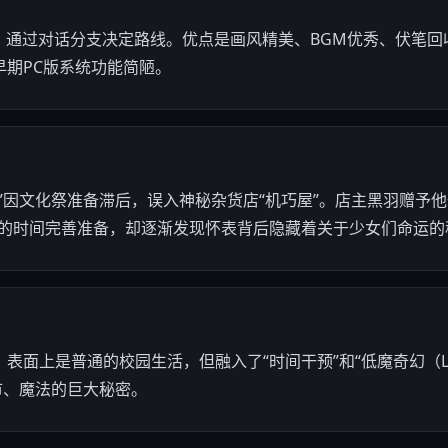
，通过对话分支决定路线。优点是画风精美、BGM优秀、伏笔
早期PC版系统功能简陋。
”因文化祭准备滞后，误入神秘杂货店“机巧屋”。店主黑羽赠予
出的时间完善准备，却逐渐发现怀表背后隐藏着关于少女们命运的
面上是普通的校园生活，但融入了“时间干预”和“低魔奇幻（Low 
市、魔法的巨大秘密。