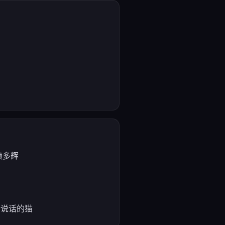
赖多辉
会说话的猫