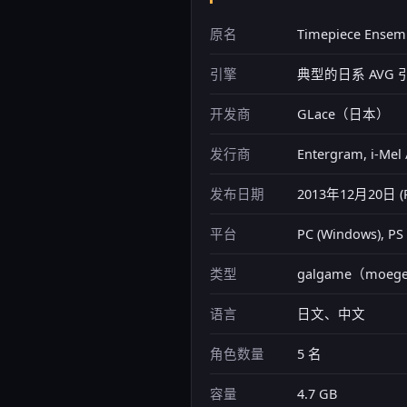
原名
Timepiece En
引擎
典型的日系 AVG 
开发商
GLace（日本）
发行商
Entergram, i-Mel /
发布日期
2013年12月20日 (
平台
PC (Windows), PS 
类型
galgame（moege
语言
日文、中文
角色数量
5 名
容量
4.7 GB