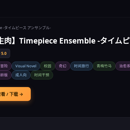
mble -タイムピース アンサンブル-
肉】Timepiece Ensemble -タイ
5.0
爱冒险
Visual Novel
校园
奇幻
时间旅行
青梅竹马
治愈
年龄版
成人向
时间干预
看 / 下载 →