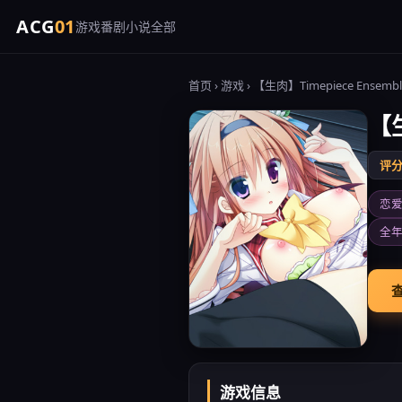
ACG
01
游戏
番剧
小说
全部
首页
›
游戏
› 【生肉】Timepiece Ense
【生
评分 
恋
全
查
游戏信息