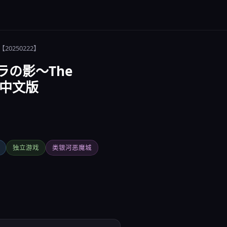
20250222】
ラの影～The
官方中文版
独立游戏
类银河恶魔城