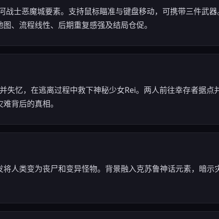
银河战士恶魔城要素。支持鼠标瞄准与键盘移动，可携带三件武器
地图、流程线性、后期重复感强及结局仓促。
来并失忆，在逃离过程中救下神秘少女Rei。两人前往幸存者据点并
灾难背后的真相。
发将人类变为丧尸和变异怪物。背景融入克苏鲁神话元素，暗示灾