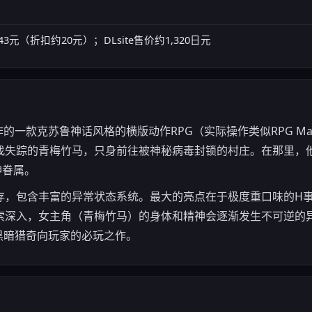
43元（折扣约20元）；DLsite售价约1,320日元
团制作的一款克苏鲁神话风格的横版动作RPG（实际操作类似RPG M
找失踪的青梅竹马，只身前往被神秘病毒封锁的村庄。在那里，
神眷属。
存，包含丰富的异常状态系统。最大的亮点在于极度重口味的H
索深入，女主角（青梅竹马）的身体和精神会逐渐发生不可逆的
爱黑暗猎奇向玩家的必玩之作。