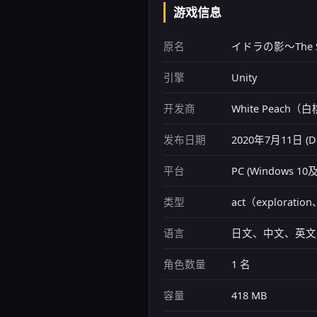
游戏信息
原名
イドラの影～The Sh
引擎
Unity
开发商
White Peach
发布日期
2020年7月11日 (DL
平台
PC (Windows 
类型
act（exploratio
语言
日文、中文、英文
角色数量
1 名
容量
418 MB