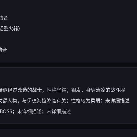
结合
轻重火器）
结合
女主角，疑似经过改造的战士；性格坚毅；银发，身穿清凉的战斗服
女，剧情关键人物，与伊德海拉降临有关；性格较为柔弱；未详细描述
NPC/BOSS；未详细描述；未详细描述