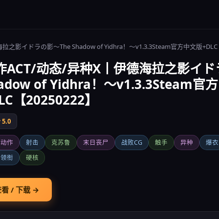
之影イドラの影～The Shadow of Yidhra！～v1.3.3Steam官方中文版+DLC【
作ACT/动态/异种X丨伊德海拉之影イド
adow of Yidhra！～v1.3.3Steam
LC【20250222】
5.0
版动作
射击
克苏鲁
末日丧尸
战败CG
触手
异种
爆衣
主领衔
硬核
看 / 下载 →