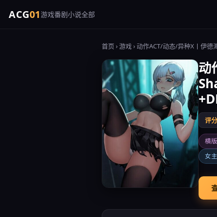
ACG
01
游戏
番剧
小说
全部
首页
›
游戏
› 动作ACT/动态/异种X丨伊德海拉
动
Sh
+D
评分 
横
女
查