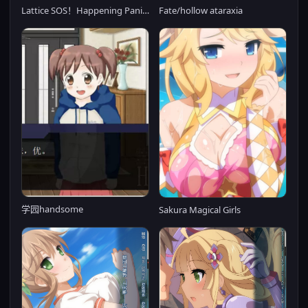
Lattice SOS！Happening Panic【20221118】
Fate/hollow ataraxia
学园handsome
Sakura Magical Girls