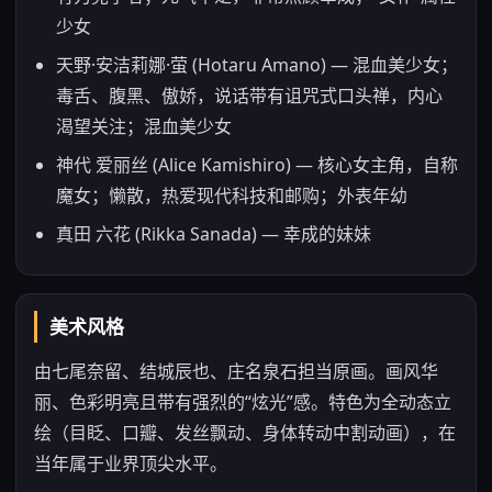
少女
天野·安洁莉娜·萤 (Hotaru Amano) — 混血美少女；
毒舌、腹黑、傲娇，说话带有诅咒式口头禅，内心
渴望关注；混血美少女
神代 爱丽丝 (Alice Kamishiro) — 核心女主角，自称
魔女；懒散，热爱现代科技和邮购；外表年幼
真田 六花 (Rikka Sanada) — 幸成的妹妹
美术风格
由七尾奈留、结城辰也、庄名泉石担当原画。画风华
丽、色彩明亮且带有强烈的“炫光”感。特色为全动态立
绘（目眨、口瓣、发丝飘动、身体转动中割动画），在
当年属于业界顶尖水平。