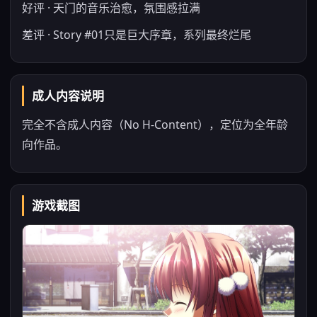
好评 · 天门的音乐治愈，氛围感拉满
差评 · Story #01只是巨大序章，系列最终烂尾
成人内容说明
完全不含成人内容（No H-Content），定位为全年龄
向作品。
游戏截图