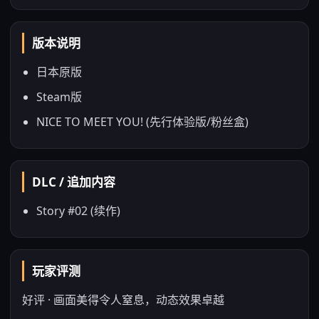
版本说明
日本原版
Steam版
NICE TO MEET YOU! (先行体验版/粉丝盒)
DLC / 追加内容
Story #02 (续作)
玩家评测
好评 · 画面美得令人窒息，动态效果卓越