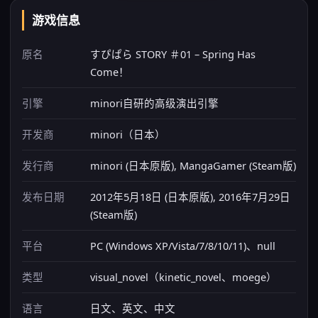
游戏信息
原名
すぴぱら STORY ＃01 – Spring Has
Come！
引擎
minori自研的高级演出引擎
开发商
minori（日本）
发行商
minori (日本原版), MangaGamer (Steam版)
发布日期
2012年5月18日 (日本原版), 2016年7月29日
(Steam版)
平台
PC (Windows XP/Vista/7/8/10/11)、null
类型
visual_novel（kinetic_novel、moege）
语言
日文、英文、中文