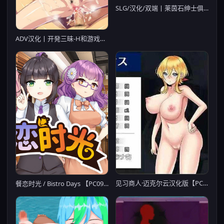
SLG/汉化/双端丨莱茵石绅士俱乐部 Rhinestone Gentleman's Club Ch.1Day3P1【20251004】
ADV汉化丨开発三昧-H和游戏都要开发 游戏+动画【20230818】
见习商人·迈克尔云汉化版【PC10月】
餐恋时光 / Bistro Days 【PC0901】