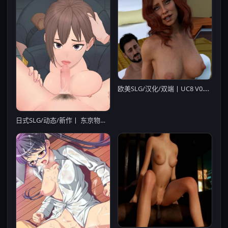
欧美SLG/汉化/双端丨UC8 V0.3.6.1 AI汉化版【20260406】
日式SLG/动态/新作丨 东京物语：制服的诱惑 東京物語制服の誘惑 机翻版 【20250115】