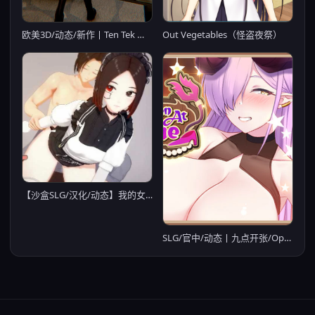
Out Vegetables（怪盗夜祭）
欧美3D/动态/新作丨Ten Tek 生肉步兵版 【20251022】
【沙盒SLG/汉化/动态】我的女仆梦 电羊 v0.3.4 汉化版【1.8G】【20230501】
SLG/官中/动态丨九点开张/Open At Nine v20251226 官方中文 【20251229】