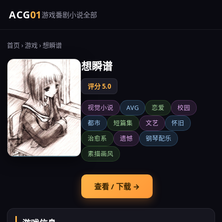
ACG
01
游戏
番剧
小说
全部
首页
›
游戏
› 想瞬谱
想瞬谱
评分 5.0
视觉小说
AVG
恋爱
校园
都市
短篇集
文艺
怀旧
治愈系
遗憾
钢琴配乐
素描画风
查看 / 下载 →