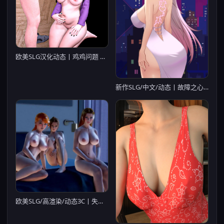
欧美SLG汉化动态丨鸡鸡问题 大球问题 Big Balls Problem v0.7【20240413】
新作SLG/中文/动态丨故障之心 Glitch Hearts 官中步兵版【20260120】
欧美SLG/高渲染/动态3C丨失物招领处（Lost&Found） V0.9 汉化中文【20241014】