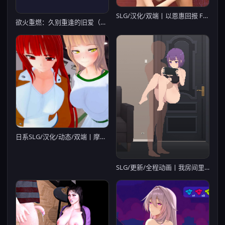
SLG/汉化/双端丨以恩惠回报 Favor for Favor v1.0 【20260114】
欲火重燃：久别重逢的旧爱（My Heart Grows Fonder）v1.20 精翻汉化
日系SLG/汉化/动态/双端丨摩卡女仆/Mocha Maid v0.1.2 【20251124】
SLG/更新/全程动画丨我房间里的可爱死神/Cute Reapers in my Room v0.4.1 【20230913】