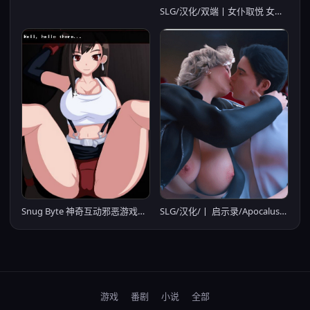
SLG/汉化/双端丨女仆取悦 女仆求爱 Maid to Please v0.18.1【20251030】
Snug Byte 神奇互动邪恶游戏合集 2B+惠乃果+萨姆斯+小美code - Mission Delay【PC10月】
SLG/汉化/丨 启示录/Apocalust Ver0.09 AI汉化 【20250723】
游戏
番剧
小说
全部