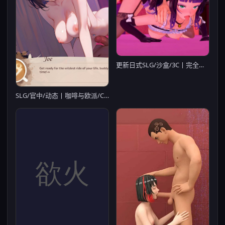
更新日式SLG/沙盒/3C丨完全的女仆（Total Maidness! ）V0.99 汉化中文【20240908】
SLG/官中/动态丨咖啡与欧派/Coffee & Boobs Ver1.6+DLC 官方中文 【20251109】