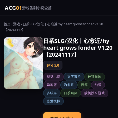
ACG
01
游戏
番剧
小说
全部
首页
›
游戏
› 日系SLG/汉化丨心愈近/hy heart grows fonder V1.20
【20241117】
日系SLG/汉化丨心愈近/hy
heart grows fonder V1.20
【20241117】
评分 5.0
视觉小说
文字冒险
破镜重圆
异地恋
治愈系
胃疼
纯爱
多结局
日系画风
欧美独立游戏
恋爱模拟