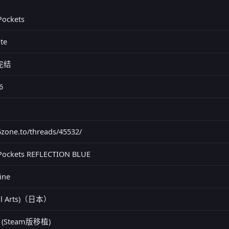
ockets
te
已完结
6
95zone.to/threads/45532/
ockets REFLECTION BLUE
ine
ual Arts)（日本）
e (Steam版移植)