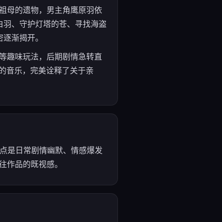
世祖母的遗物，男主角鹰原羽依
白羽、守护灯塔的苍、寻找海盗
密逐渐揭开。
战等趣味玩法，后期剧情急转直
的音乐，完美诠释了关于亲
优点是日常剧情幽默、情感爆发
以往作品的既视感。