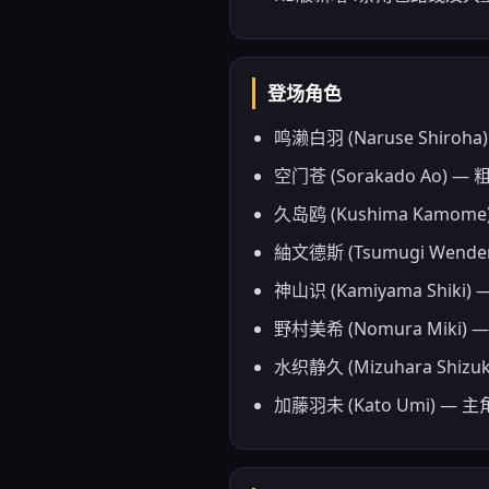
登场角色
鸣濑白羽 (Naruse Shir
空门苍 (Sorakado A
久岛鸥 (Kushima Ka
紬文德斯 (Tsumugi W
神山识 (Kamiyama S
野村美希 (Nomura Mik
水织静久 (Mizuhara 
加藤羽未 (Kato Umi)