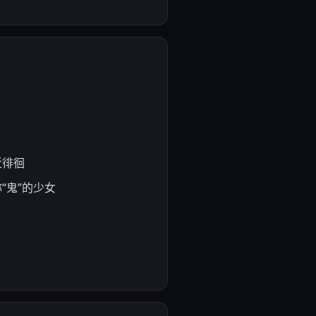
近徘徊
称“鬼”的少女