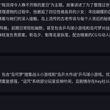
以“眩目得令人睁不开眼的夏日”为主题。故事讲述了为了整理过
整理遗物的过程中，他邂逅了四位性格各异的少女：寻找蝴蝶的
随着与她们的深入接触，岛上流传的古老传说与每个人背后的秘
系”风格，前期日常轻松幽默，甚至包含乒乓球小游戏和岛可梦对
麻枝准负责原案，新岛夕、魁等名家执笔，配合精美的CG与动人
包含“岛可梦”搜集战斗小游戏和“岛乒大作战”乒乓球小游戏。
重复感强，“诅咒”系统部分玩家反映吵闹，且剧情存在Key社