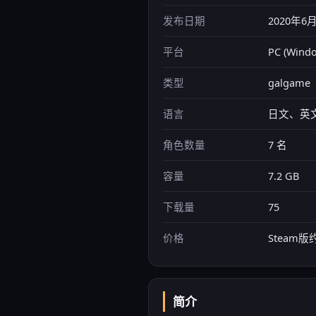
发布日期
2020年6月
平台
PC (Windo
类型
galgame（
语言
日文、英
角色数量
7 名
容量
7.2 GB
下载量
75
价格
Steam版
简介