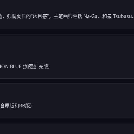
调夏日的“眩目感”。主笔画师包括 Na-Ga、和泉 Tsubasu
CTION BLUE (加强扩充版)
（包含原版和RB版）