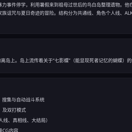
暴力事件停学，利用暑假来到祖母过世后的鸟白岛整理遗物。他
族诅咒与夏日奇迹的冒险。结构分为共通线、角色个人线、ALKA
的离岛上。岛上流传着关于“七影蝶”（能显现死者记忆的蝴蝶）
ght）搜集与自动战斗系统
is）及双打模式
人线、真相线、大结局）
量CG内容