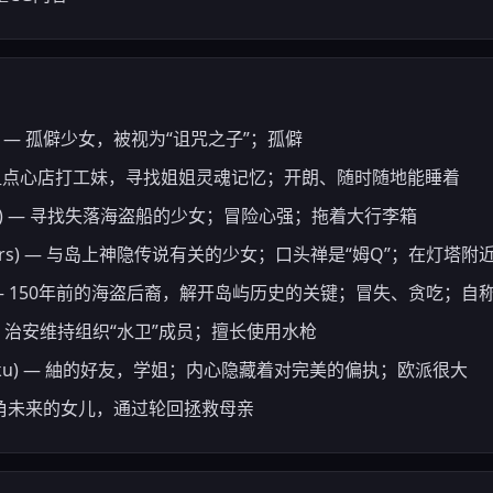
oha) — 孤僻少女，被视为“诅咒之子”；孤僻
o) — 粗点心店打工妹，寻找姐姐灵魂记忆；开朗、随时随地能睡着
mome) — 寻找失落海盗船的少女；冒险心强；拖着大行李箱
enders) — 与岛上神隐传说有关的少女；口头禅是“姆Q”；在灯塔附
hiki) — 150年前的海盗后裔，解开岛屿历史的关键；冒失、贪吃；自
i) — 治安维持组织“水卫”成员；擅长使用水枪
Shizuku) — 紬的好友，学姐；内心隐藏着对完美的偏执；欧派很大
 — 主角未来的女儿，通过轮回拯救母亲