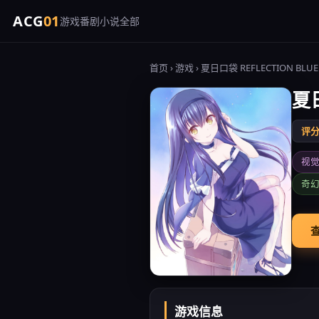
ACG
01
游戏
番剧
小说
全部
首页
›
游戏
› 夏日口袋 REFLECTION BLUE
夏日
评分 
视
奇
查
游戏信息